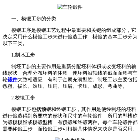
一、模锻工步的分类
模锻工序是模锻工艺过程中最重要和关键的组成部分，它
决定采用什么模锻工步来进行锻造工作，模锻的基本工步分为
以下三类。
1.制坯工步
制坯工步的主要作用是重新分配坯料体积或改变坯料的轴
线形状，合理分布坯料的体积，使坯料沿轴线的截面面积与车
轮
锻件
大致相适应，有利于金属充满型腔。制坯工步主要包括
镦粗、拔长、滚压、压扁、压肩、卡压、成形、弯曲等。
2.校锻工步
模锻工步包括预锻和终锻工步，其作用是使经制坯的坯料
进行锻造得到所要求的形状和尺寸的车轮锻件，所用的型槽称
为锻模模膛或模锻型槽，有预锻和终锻两种。每个车轮锻件都
需要终锻工步，而预锻工步可根据具体情况来决定是否采用。