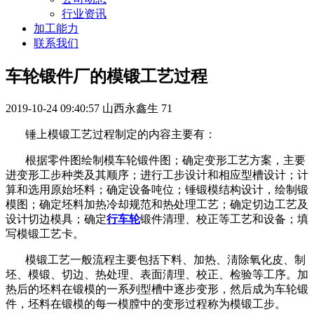
行业资讯
加工能力
联系我们
车轮锻件厂的模锻工艺过程
2019-10-24 09:40:57
山西永鑫生
71
锤上模锻工艺过程制定的内容主要有：
根据零件图绘制模车轮锻件图；确定变形工艺方案，主要
进变形工步种类及其顺序；进行工步设计和相应型槽设计；计
算和选用原始坯料；确定设备吨位；锤锻模结构设计，绘制锻
模图；确定坯料加热冷却规范和热处理工艺；确定切边工艺及
设计切边模具；确定
行车轮
锻件清理、校正等工艺和设备；填
写模锻工艺卡。
模锻工艺一般流程主要包括下料、加热、淸除氧化皮、制
坯、模锻、切边、热处理、表面淸理、校正、检验等工序。加
热后的坯料在锻模的一系列型槽中逐步变形，然后成为车轮锻
件，坯料在锻模的每一模膛中的变形过程称为模锻工步。