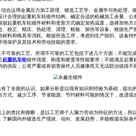
，综合运用金属压力加工原理、锻造工艺学、金属学与热处理、
设计合理的起重机车轮锻件结构。确定合适的机械加工余量、公
根据起重机车轮锻件材料和变形方式确定加热温度，选择加热方
边、校正、精压、热处理、清理、检验、探伤等设备。根据生产
助材料和模具等消耗。根据所选工序，考虑到生产组织、设备特
环境保护及其技术和劳动技能的需求。
上不可靠的工艺。所谓不可靠的工艺包括下述几个方面：不能完
足
起重机车轮
锻件强度、刚度和硬度等性能要求；不能满足起重
料的供应；公害严重或有损害操作人员健康而又无法防治或得不
法有了全面的认识。如果分析是以现有知识和经验为基础，提出
形方式、减少工序、节省能源、节约材料可能的情况下，改进或
础上的类比和推断，是以工艺师个人脑力劳动为特征的方法，所
，了解国内外锻造生产现状、动向、发展趋势，并能根据实际条