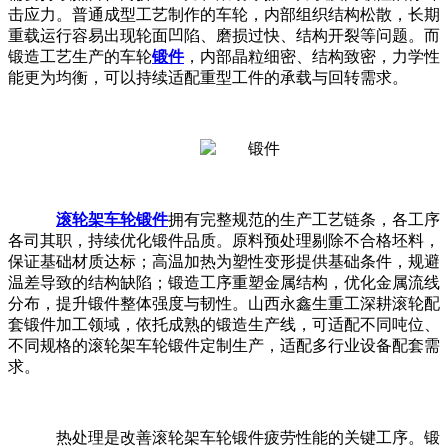
击应力。普通成型工艺制作的车轮，内部组织结构松散，长期
重载运行容易出现轮面凹陷、磨损过快、结构开裂等问题。而
锻造工艺生产的车轮
锻件
，内部晶粒细密、结构致密，力学性
能更为均衡，可以持续适配重型工件的承载与回转需求。
滚轮架车轮锻件
拥有完整规范的生产工艺链条，各工序
各司其职，持续优化锻件品质。原料预处理剔除不合格坯料，
保证基础材质达标；高温加热为塑性变形提供基础条件，规避
温差导致的结构缺陷；锻造工序重塑金属结构，优化金属流线
分布，提升锻件整体强度与韧性。山西
永鑫生
重工深耕滚轮配
套锻件加工领域，依托成熟的锻造生产线，可适配不同吨位、
不同规格的滚轮架车轮锻件定制生产，适配多行业设备配套需
求。
热处理是改善滚轮架车轮锻件疲劳性能的关键工序。锻