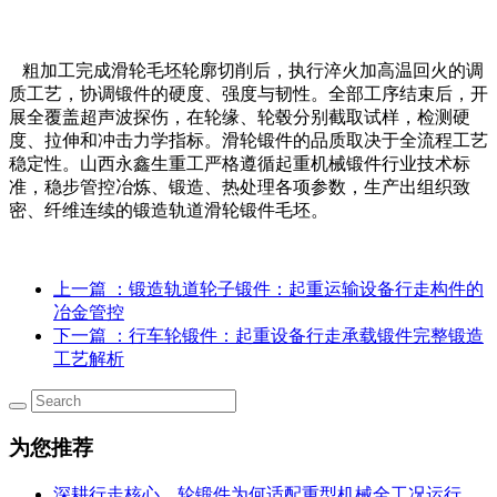
粗加工完成滑轮毛坯轮廓切削后，执行淬火加高温回火的调
质工艺，协调锻件的硬度、强度与韧性。全部工序结束后，开
展全覆盖超声波探伤，在轮缘、轮毂分别截取试样，检测硬
度、拉伸和冲击力学指标。滑轮锻件的品质取决于全流程工艺
稳定性。山西永鑫生重工严格遵循起重机械锻件行业技术标
准，稳步管控冶炼、锻造、热处理各项参数，生产出组织致
密、纤维连续的锻造轨道滑轮锻件毛坯。
上一篇
：锻造轨道轮子锻件：起重运输设备行走构件的
冶金管控
下一篇
：行车轮锻件：起重设备行走承载锻件完整锻造
工艺解析
为您推荐
深耕行走核心，轮锻件为何适配重型机械全工况运行