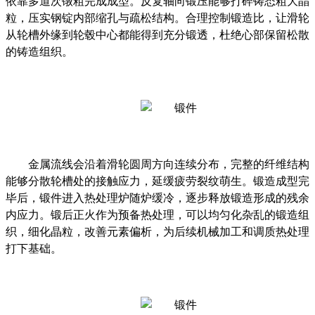
依靠多道次镦粗完成成型。反复轴向锻压能够打碎铸态粗大晶
粒，压实钢锭内部缩孔与疏松结构。合理控制锻造比，让滑轮
从轮槽外缘到轮毂中心都能得到充分锻透，杜绝心部保留松散
的铸造组织。
金属流线会沿着滑轮圆周方向连续分布，完整的纤维结构
能够分散轮槽处的接触应力，延缓疲劳裂纹萌生。锻造成型完
毕后，锻件进入热处理炉随炉缓冷，逐步释放锻造形成的残余
内应力。锻后正火作为预备热处理，可以均匀化杂乱的锻造组
织，细化晶粒，改善元素偏析，为后续机械加工和调质热处理
打下基础。