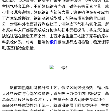
42CrMo、50Mn 等。钢材生产采用电弧炉熔炼、炉外精炼与真
空脱气整套工序，不断降低钢液内硫、磷等有害元素含量，减
少非金属夹杂物，降低钢锭内部氢含量，避免锻件在交变应力
下产生氢致裂纹。钢锭浇铸成型后，切除杂质富集的冒口部
分，对坯料外表面进行剥皮处理，清除皮下气孔与氧化层。所
有原材料入厂都要完成成分检测与初步无损探伤，将先天冶金
缺陷阻隔在锻造工序之外。山西永鑫生重工搭建了完善的原材
料质检体系，对每一批滑轮
锻件
钢锭进行逐项检验，稳定保障
毛坯基础冶金质量。
锻前加热选用阶梯升温工艺。低温区间缓慢预热，缩小厚
大坯料表层与心部的温度差，避免热应力催生内部微裂纹；高
温保温阶段延长保温时间，让热量充分渗透到轮毂厚壁部位，
保证坯料整体塑性趋于统一。轨道滑轮属于圆盘类锻件，主要