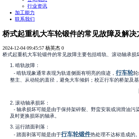
行业资讯
加工能力
联系我们
桥式起重机大车轮锻件的常见故障及解决
2024-12-04 09:45:57
杨英杰
0
桥式起重机大车轮锻件的常见故障主要包括啃轨、滚动轴承损
1.
啃轨故障：
行车轮
-
啃轨现象通常表现为轨道侧面有明亮的痕迹，
轮
整主、从动轮的直径，避免大车倾斜；校正行车的桥架及基
2.
滚动轴承损坏：
-
轴承损坏可能是由于保持架碎裂、野蛮安装或润滑油污
及时更换损坏的轴承。
3.
运行踏面剥落：
行车轮锻件
-
踏面剥落可能是由于
热处理不达标造成的