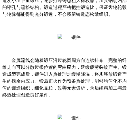
道次小压下量锻压，逐步打碎铸态粗大树枝晶，压实钢锭内部
的缩孔与疏松结构。锻造过程严格把控锻造比，保证齿轮轮毂
与轮缘都能得到充分锻透，不会残留铸造态松散组织。
金属流线会随着锻压沿齿轮圆周方向连续排布，完整的纤
维走向可以分散齿根位置的弯曲应力，延缓疲劳裂纹产生。锻
造成型完成后，锻件进入热处理炉缓慢降温，逐步释放锻造产
生的残余内应力。锻后正火作为预备热处理，能够均匀化不均
匀的锻造组织，细化晶粒，改善元素偏析，为后续精加工与最
终热处理创造良好条件。