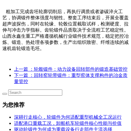
粗加工完成齿坯轮廓切削后，再执行调质或者渗碳淬火工
艺，协调锻件整体强度与韧性。整套工序结束后，开展全覆盖
超声波探伤，同时在轮缘、轮毂位置截取试样，检测硬度、拉
伸与冲击力学指标。齿轮锻件品质取决于全流程工艺稳定性。
山西永鑫生重工严格遵循机械行业锻件技术规范，稳定把控冶
炼、锻造、热处理各项参数，生产出组织致密、纤维连续的减
速机齿轮锻造毛坯。
上一篇
：轮毂锻件：动力设备回转部件的锻造基础管控
下一篇
：回转窑轮带锻件：重型窑体支撑构件的冶金质
量管控
为您推荐
深耕行走核心，轮锻件为何适配重型机械全工况运行
适配港口重载工况，卸船机车轮锻件核心性能与价值
驱动轮锻件为何成为重载设备行走部件主流选择