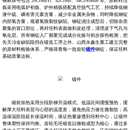
钢材牌号包含
20CrMnTi、42CrMo、34CrNiMo6 等。原材料冶
炼采用电弧炉初炼、炉外精炼搭配真空脱气工艺，持续降低钢
液中硫、磷有害元素含量，减少非金属夹杂物，同时降低钢锭
内部氢含量，规避氢致裂纹缺陷。钢锭浇注成型后，切除杂质
聚集的冒口部位，再对坯料表面做剥皮处理，清理皮下气孔与
氧化层。所有钢锭入厂都要完成成分化验与初步探伤检测，把
先天冶金缺陷阻挡在锻造工序之外。山西永鑫生重工建立完整
的原材料检验体系，严格筛查每一批齿轮
锻件
钢锭，保证坯料
基础质量达标。
锻前加热采用分段阶梯升温模式。低温区间缓慢预热，缓
解厚大坯料表层与心部的温度差，避免热应力催生微裂纹；高
温保温阶段延长保温时间，保证热量渗透到坯料中心，让锻件
整体塑性保持均衡。齿轮毛坯锻造以镦粗成型为核心，通过多