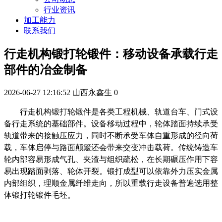
行业资讯
加工能力
联系我们
行走机构锻打轮锻件：移动设备承载行走
部件的冶金制备
2026-06-27 12:16:52
山西永鑫生
0
行走机构锻打轮锻件是各类工程机械、轨道台车、门式设
备行走系统的基础部件。设备移动过程中，轮体踏面持续承受
轨道带来的接触压应力，同时不断承受车体自重形成的径向荷
载，车体启停与路面颠簸还会带来交变冲击载荷。传统铸造车
轮内部容易形成气孔、夹渣与组织疏松，在长期碾压作用下容
易出现踏面剥落、轮体开裂。锻打成型可以依靠外力压实金属
内部组织，理顺金属纤维走向，所以重载行走设备普遍选用整
体锻打轮锻件毛坯。