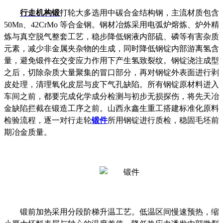
行走机构锻
打轮大多选用中碳合金结构钢，主流材质包含
50Mn、42CrMo 等合金钢。钢材冶炼采用电弧炉熔炼、炉外精
炼与真空脱气整套工艺，稳步降低钢液内部硫、磷等有害杂质
元素，减少非金属夹杂物的生成，同时降低钢锭内部游离氢含
量，避免锻件在交变应力作用下产生氢致裂纹。钢锭浇注成型
之后，切除杂质大量聚集的冒口部分，再对钢锭外表面进行剥
皮处理，清理氧化皮层与皮下气孔缺陷。所有钢锭原材料进入
车间之前，都要完成化学成分检测与初步无损探伤，将先天冶
金缺陷拦截在锻造工序之前。山西永鑫生重工搭建标准化原料
检验流程，逐一对行走轮
锻件
所用钢锭进行质检，稳固毛坯前
期冶金质量。
锻前加热采用分段阶梯升温工艺。低温区间慢速预热，缩