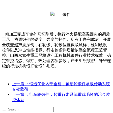
粗加工完成车轮外形切削后，执行淬火搭配高温回火的调质
工艺，协调锻件的硬度、强度与韧性。所有工序完成后，开展
全覆盖超声波探伤，在轮缘、轮毂位置截取试样，检测硬度、
拉伸以及冲击性能指标。行走轮锻件质量依靠全流程工艺管
控。山西永鑫生重工严格遵守工程机械锻件行业技术标准，稳
定管控冶炼、锻打、热处理各项参数，产出组织致密、纤维连
续的行走机构锻打轮锻件毛坯。
上一篇
：锻造优化内部金相，被动轮锻件承载传动系统
交变载荷
下一篇
：行车轮锻件：起重行走系统重载毛坯的冶金质
控体系