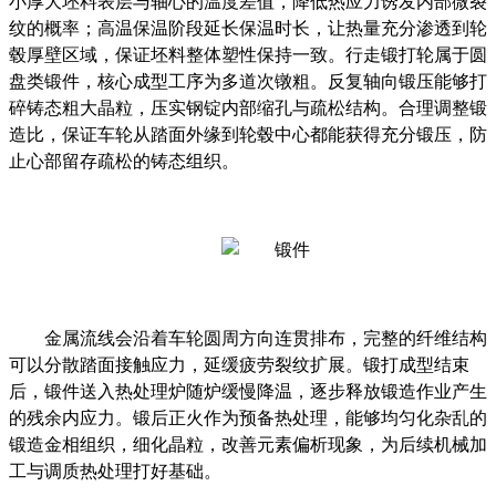
小厚大坯料表层与轴心的温度差值，降低热应力诱发内部微裂
纹的概率；高温保温阶段延长保温时长，让热量充分渗透到轮
毂厚壁区域，保证坯料整体塑性保持一致。行走锻打轮属于圆
盘类锻件，核心成型工序为多道次镦粗。反复轴向锻压能够打
碎铸态粗大晶粒，压实钢锭内部缩孔与疏松结构。合理调整锻
造比，保证车轮从踏面外缘到轮毂中心都能获得充分锻压，防
止心部留存疏松的铸态组织。
金属流线会沿着车轮圆周方向连贯排布，完整的纤维结构
可以分散踏面接触应力，延缓疲劳裂纹扩展。锻打成型结束
后，锻件送入热处理炉随炉缓慢降温，逐步释放锻造作业产生
的残余内应力。锻后正火作为预备热处理，能够均匀化杂乱的
锻造金相组织，细化晶粒，改善元素偏析现象，为后续机械加
工与调质热处理打好基础。