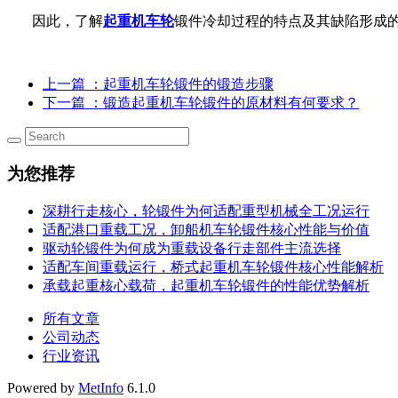
因此，了解
起重机车轮
锻件冷却过程的特点及其缺陷形成
上一篇
：起重机车轮锻件的锻造步骤
下一篇
：锻造起重机车轮锻件的原材料有何要求？
为您推荐
深耕行走核心，轮锻件为何适配重型机械全工况运行
适配港口重载工况，卸船机车轮锻件核心性能与价值
驱动轮锻件为何成为重载设备行走部件主流选择
适配车间重载运行，桥式起重机车轮锻件核心性能解析
承载起重核心载荷，起重机车轮锻件的性能优势解析
所有文章
公司动态
行业资讯
Powered by
MetInfo
6.1.0