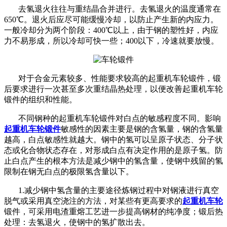
去氢退火往往与重结晶合并进行。去氢退火的温度通常在
650℃。退火后应尽可能缓慢冷却，以防止产生新的内应力。
一般冷却分为两个阶段：400℃以上，由于钢的塑性好，内应
力不易形成，所以冷却可快一些；400以下，冷速就要放慢。
对于合金元素较多、性能要求较高的起重机车轮锻件，锻
后要求进行一次甚至多次重结晶热处理，以便改善起重机车轮
锻件的组织和性能。
不同钢种的起重机车轮锻件对白点的敏感程度不同。影响
起重机车轮锻件
敏感性的因素主要是钢的含氢量，钢的含氢量
越高，白点敏感性就越大。钢中的氢可以呈原子状态、分子状
态或化合物状态存在，对形成白点有决定作用的是原子氢。防
止白点产生的根本方法是减少钢中的氢含量，使钢中残留的氢
限制在钢无白点的极限氢含量以下。
1.减少钢中氢含量的主要途径炼钢过程中对钢液进行真空
脱气或采用真空浇注的方法，对某些有更高要求的
起重机车轮
锻件，可采用电渣重熔工艺进一步提高钢材的纯净度；锻后热
处理：去氢退火，使钢中的氢扩散出去。