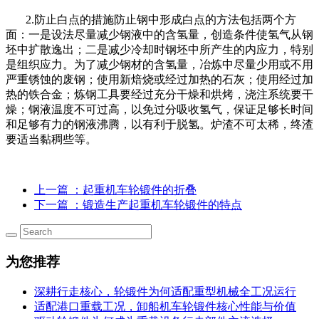
2.防止白点的措施防止钢中形成白点的方法包括两个方
面：一是设法尽量减少钢液中的含氢量，创造条件使氢气从钢
坯中扩散逸出；二是减少冷却时钢坯中所产生的内应力，特别
是组织应力。为了减少钢材的含氢量，冶炼中尽量少用或不用
严重锈蚀的废钢；使用新焙烧或经过加热的石灰；使用经过加
热的铁合金；炼钢工具要经过充分干燥和烘烤，浇注系统要干
燥；钢液温度不可过高，以免过分吸收氢气，保证足够长时间
和足够有力的钢液沸腾，以有利于脱氢。炉渣不可太稀，终渣
要适当黏稠些等。
上一篇
：起重机车轮锻件的折叠
下一篇
：锻造生产起重机车轮锻件的特点
为您推荐
深耕行走核心，轮锻件为何适配重型机械全工况运行
适配港口重载工况，卸船机车轮锻件核心性能与价值