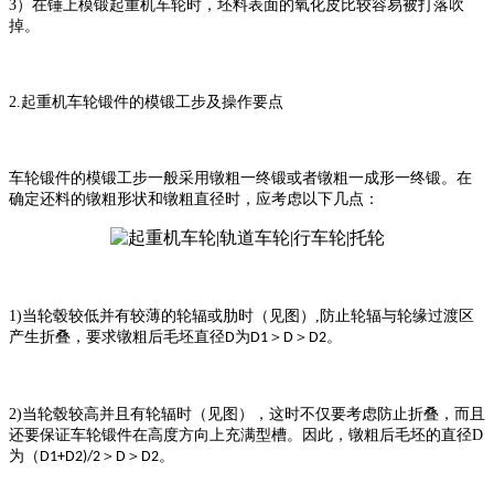
3
）
在锤上模锻起重机车轮时，坯料表面的氧化皮比较容易被打落吹
掉。
2.
起重机车轮锻件的模锻工步及操作要点
车轮锻件的模锻工步一般采用镦粗一终锻或者镦粗一成形一终锻。在
确定还料的镦粗形状和镦粗直径时，应考虑以下几点：
1)
当轮毂较低并有较薄的轮辐或肋时（见图
）
,
防止轮辐与轮缘过渡区
产生折叠，要求镦粗后毛坯直径
为
＞
＞
。
D
D1
D
D2
2)
当轮毂较高并且有轮辐时（见图
）
，这时不仅要考虑防止折叠，而且
还要保证车轮锻件在高度方向上充满型槽。因此，镦粗后毛坯的直径
D
为（
＞
＞
。
D1+D2)/2
D
D2