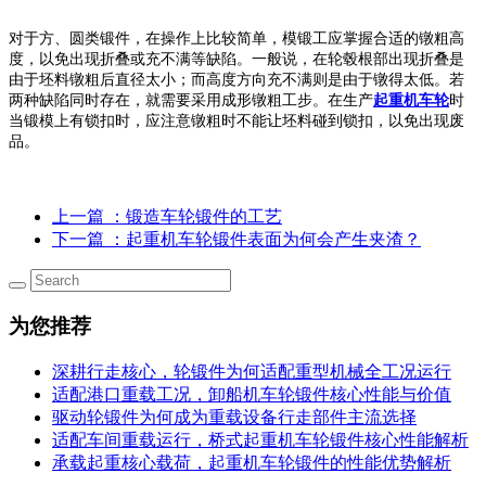
对于方、圆类锻件，在操作上比较简单，模锻工应掌握合适的镦粗高
度，以免出现折叠或充不满等缺陷。一般说，在轮毂根部出现折叠是
由于坯料镦粗后直径太小；而高度方向充不满则是由于镦得太低。若
两种缺陷同时存在，就需要采用成形镦粗工步。在生产
起重机车轮
时
当锻模上有锁扣时，应注意镦粗时不能让坯料碰到锁扣，以免出现废
品。
上一篇
：锻造车轮锻件的工艺
下一篇
：起重机车轮锻件表面为何会产生夹渣？
为您推荐
深耕行走核心，轮锻件为何适配重型机械全工况运行
适配港口重载工况，卸船机车轮锻件核心性能与价值
驱动轮锻件为何成为重载设备行走部件主流选择
适配车间重载运行，桥式起重机车轮锻件核心性能解析
承载起重核心载荷，起重机车轮锻件的性能优势解析