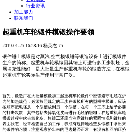
行业资讯
加工能力
联系我们
起重机车轮锻件模锻操作要领
2019-01-25 16:58:16
杨英杰
75
锻件锤上模锻是对蒸汽
-
空气模锻锤等锻造设备上进行模锻件
生产的简称。起重机车轮模锻因其锤上可进行多工步制坯，金
属填充性能好，是大批量生产起重机车轮的锻造方法，在模锻
起重机车轮实际生产使用非常广泛。
首先，锻造厂在大批量模锻加工起重机车轮锻件中应该遵守毛坯在炉
内的加热规范，必须按照规定的工步在锻模所有的型槽中模锻，应该
按顺序把毛坯从一个型槽放到另一个型槽，在每一个工序上给予必要
的打击次数，其中包括去掉氧化皮而进行毛坯的镦粗，在起重机车轮
模锻过程中吹去氧化皮。模锻工还应当注意锻模的紧固情况和锻模的
表面状态，经常检査自己的工作，养成有规律地检查从锻模中拿出来
的锻件的习惯，注意观察挤出来的毛边是否正常，有没有相互的压挤