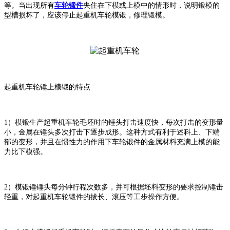
等。当出现所有
车轮锻件
夹住在下模或上模中的情形时，说明锻模的
型槽损坏了，应该停止起重机车轮模锻，修理锻模。
起重机车轮锤上模锻的特点
1
）
模锻生产起重机车轮毛坯时的锤头打击速度快，每次打击的变形量
小，金属在锤头多次打击下逐步成形。这种方式有利于述科上、下端
部的变形，并且在惯性力的作用下车轮锻件的金属材料充满上模的能
力比下模强。
2
）
模锻锤锤头每分钟行程次数多，并可根据坯料变形的要求控制锤击
轻重，对起重机车轮锻件的拔长、滚压等工步操作方便。