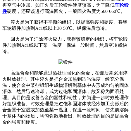
再空气中冷却。如正火后车轮锻件硬度较高，为了降低
车轮锻
件
硬度，还应该进行高温回火，一般回火温度为560-660℃。
淬火是为了获得不平衡的组织，以提高强度和硬度。将钢
车轮锻件加热到Ac1线以上30-50℃。经保温后急冷。
回火是为了消除淬火应力，获得较稳定的组织，将车轮锻
件加热到Ac1线以下某一温度，保温一段时间，然后空冷或快
冷。
高温合金和能够通过热处理强化的合金，在锻后常采用淬
火时效处理。其中淬火是把合金加热到适当温度，经充分保
温，使合金中某些组织生成物溶解到基体中去形成均匀的固体
溶体，然后迅速冷却，成为过饱和固溶体，故又称为固溶处
理。其目的是改善合金的塑性和韧性，并为进一步时效处理作
好组织准备。时效处理是把过饱和固溶体或经冷加工变形后的
合金置于室温或加热至某一温度，保温一段时间，使先前溶解
于基体内的物质，均匀弥散地析出。时效处理的目的是提高合
金的强度和硬度。