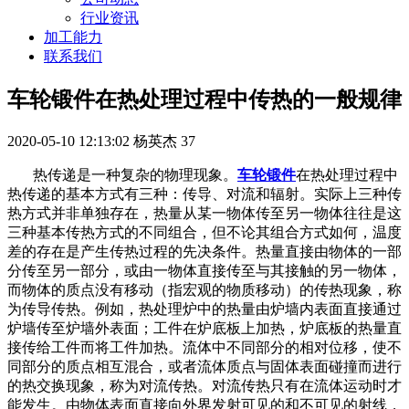
行业资讯
加工能力
联系我们
车轮锻件在热处理过程中传热的一般规律
2020-05-10 12:13:02
杨英杰
37
热传递是一种复杂的物理现象。
车轮锻件
在热处理过程中
热传递的基本方式有三种：传导、对流和辐射。实际上三种传
热方式并非单独存在，热量从某一物体传至另一物体往往是这
三种基本传热方式的不同组合，但不论其组合方式如何，温度
差的存在是产生传热过程的先决条件。热量直接由物体的一部
分传至另一部分，或由一物体直接传至与其接触的另一物体，
而物体的质点没有移动（指宏观的物质移动）的传热现象，称
为传导传热。例如，热处理炉中的热量由炉墙内表面直接通过
炉墙传至炉墙外表面；工件在炉底板上加热，炉底板的热量直
接传给工件而将工件加热。流体中不同部分的相对位移，使不
同部分的质点相互混合，或者流体质点与固体表面碰撞而进行
的热交换现象，称为对流传热。对流传热只有在流体运动时才
能发生。由物体表面直接向外界发射可见的和不可见的射线，