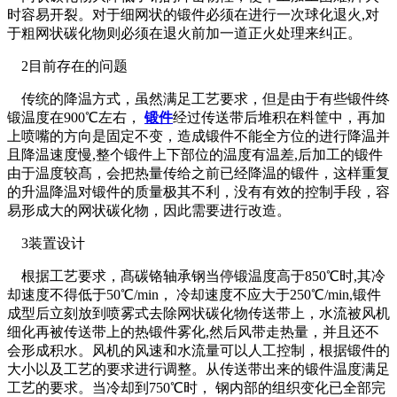
时容易开裂。对于细网状的锻件必须在进行一次球化退火,对
于粗网状碳化物则必须在退火前加一道正火处理来纠正。
2目前存在的问题
传统的降温方式，虽然满足工艺要求，但是由于有些锻件终
锻温度在900℃左右，
锻件
经过传送带后堆积在料筐中，再加
上喷嘴的方向是固定不变，造成锻件不能全方位的进行降温并
且降温速度慢,整个锻件上下部位的温度有温差,后加工的锻件
由于温度较髙，会把热量传给之前已经降温的锻件，这样重复
的升温降温对锻件的质量极其不利，没有有效的控制手段，容
易形成大的网状碳化物，因此需要进行改造。
3装置设计
根据工艺要求，髙碳铬轴承钢当停锻温度高于850℃时,其冷
却速度不得低于50℃/min， 冷却速度不应大于250℃/min,锻件
成型后立刻放到喷雾式去除网状碳化物传送带上，水流被风机
细化再被传送带上的热锻件雾化,然后风带走热量，并且还不
会形成积水。风机的风速和水流量可以人工控制，根据锻件的
大小以及工艺的要求进行调整。从传送带出来的锻件温度满足
工艺的要求。当冷却到750℃时， 钢内部的组织变化已全部完