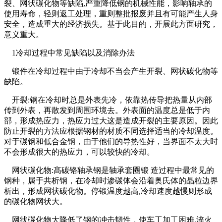
裂、网状碳化物等缺陷,严重降低钢的机械性能，影响轴承的
使用寿命，轻则返工处理，重则整批报废并且有可能产生人身
安全，造成重大的经济损失。基于此目的，开展此方面研究，
意义重大。
1冷却过程中常见缺陷以及消除办法
锻件在冷却过程中由于冷却不当会产生开裂、网状碳化物等
缺陷。
开裂:钢在冷却时总是外表先冷，依靠热传导把热量从内部
传到外表，再散发到周围环境去。外表面的温度总是低于内
部，形成热应力，热应力过大这是造成开裂的主要原因。因此
防止开裂的方法应根据钢材的材质不同选择适当的冷却温度。
对于碳钢和低合金钢，由于他们的导热性好，当界面不太大时
不会形成很大的热应力，可以较快的冷却。
网状碳化物:髙碳铬轴承钢是轴承套圈锻 造过程中最常见的
钢种，属于共析钢，在冷却时渗碳体会沿着奥氏体的晶粒边界
析出，形成网状碳化物。停锻温度越高,冷却速度越慢则形成
的碳化物网状大。
网状碳化物大降低了钢的冲击韧性，使车工加工困难,淬火