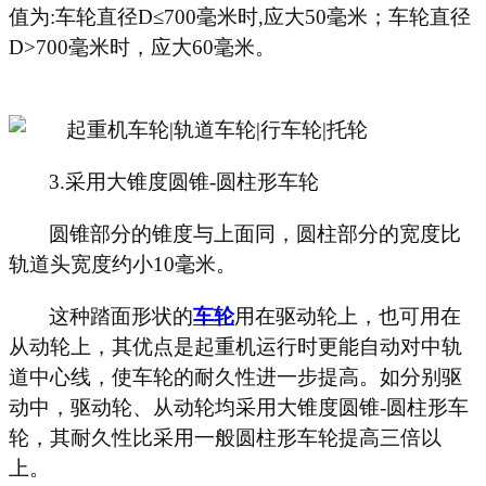
值为
:车轮直径D≤700毫米时,应大50毫米；车轮直径
D>700毫米时，应大60毫米。
3.采用大锥度圆锥-圆柱形车轮
圆锥部分的锥度与上面同，圆柱部分的宽度比
轨道头宽度约小
10毫米。
这种踏面形状的
车轮
用在驱动轮上，也可用在
从动轮上，其优点是起重机运行时更能自动对中轨
道中心线，使车轮的耐久性进一步提高。如分别驱
动中，驱动轮、从动轮均采用大锥度圆锥
-圆柱形车
轮，其耐久性比采用一般圆柱形车轮提高三倍以
上。