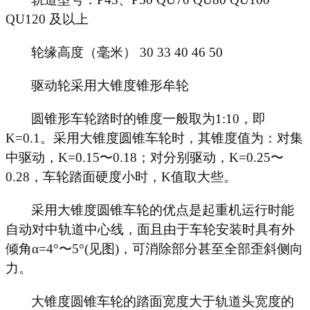
QU120 及以上
轮缘高度（毫米）
30 33 40 46 50
驱动轮采用大锥度锥形牟轮
圆锥形车轮踏时的锥度一般取为
1:10，即
K=0.1。采用大锥度圆锥车轮时，其锥度值为：对集
中驱动，K=0.15〜0.18；对分别驱动，K=0.25〜
0.28，车轮踏面硬度小时，K值取大些。
采用大锥度圆锥车轮的优点是起重机运行时能
自动对中轨道中心线，面且由于车轮安装时具有外
倾角
α=4°〜5°(见图)，可消除部分甚至全部歪斜侧向
力。
大锥度圆锥车轮的踏面宽度大于轨道头宽度的