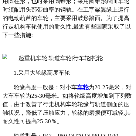
用圆柱形，也吋采用圆锥形；采用圆锥形踏面车轮
时须配用头部带曲率的钢轨。在工字梁翼缘上运行
的电动葫芦的车轮，主要采用鼓形踏面。为了提高
行走机构车轮使用的耐久性,最近有些国家采取了以
下一些措施:
1.采用大轮缘高度车轮
轮缘高度一般是：对小车
车轮
为
20-25毫米，对
大车车轮为25-30毫米。如将轮缘高度增加到下列数
值，由于改善了行走机构车轮轮缘与轨道侧面的压
触状况，降低了压触应力，轮缘的磨损便可减轻,其
耐久性可提高25-30％。
轨道型号：
P43、P50 QU70 QU80 QU100