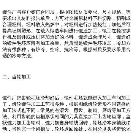
锻件厂与客户签订合同后，根据图纸材质要求、尺寸规格、等
要求出具材料报告单后，方可对金属原材料下料切割，切割成
合理坯料。坯料放入热炉中，对坯料进行加热烧红，加热后可
提高坯料塑形。在放入锻造车间进行锻造加工，锻工在操控操
作机及锻锤或压机将加热好的坯料，锻造成合理尺寸，锻造好
的锻件毛坯应留有加工余量。然后就是锻件毛坯冷却，冷却方
法有很多种，有炉冷、空冷、抗冷等。根据材质及要求采用合
适的冷却方法。
二、齿轮加工
锻件厂把齿轮毛坯冷却好后，锻件毛坯就能进入加工车间加工
了，齿轮锻件加工工艺很多种，根据图纸齿轮齿形不同选择的
加工法式也不同，常见的有滚齿、檫齿、剃齿、磨齿等加工方
法。利用齿轮的齿槽形状相同的刀具直接加工出齿轮齿廓，盘
状铣刀加工齿轮时，铣刀饶自身轴线回转，轮坯沿本身轴线移
动，当铣完一个齿槽后，轮坯退回原处，在用分度头将齿轮坯