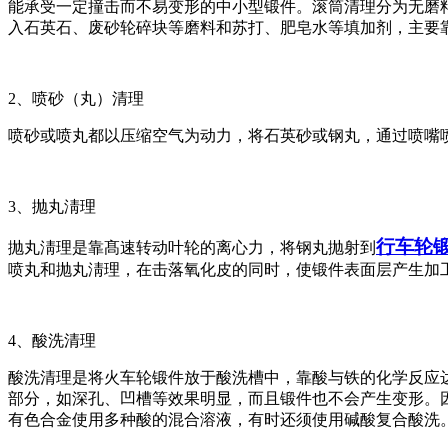
能承受一定撞击而不易变形的中小型锻件。滚筒清理分为无磨
入石英石、废砂轮碎块等磨料和苏打、肥皂水等填加剂，主要
2、喷砂（丸）清理
喷砂或喷丸都以压缩空气为动力，将石英砂或钢丸，通过喷嘴
3、抛丸淸理
行车轮
抛丸淸理是靠髙速转动叶轮的离心力，将钢丸抛射到
喷丸和抛丸淸理，在击落氧化皮的同时，使锻件表面层产生加
4、酸洗清理
酸洗清理是将火车轮锻件放于酸洗槽中，靠酸与铁的化学反应
部分，如深孔、凹槽等效果明显，而且锻件也不会产生变形。
有色合金使用多种酸的混合溶液，有时还须使用碱酸复合酸洗