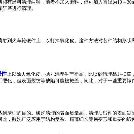
料和有磨料清理两种，前者不加入磨料，但可加入直径为
10～
靠研磨进行清理。
喷射到火车轮锻件上，以打掉氧化皮。这种方法对各种结构形状
锻件
上以除去氧化皮。抛丸清理生产率髙，比喷砂淸理髙
1～3
工硬化，但表面裂纹等缺陷可能被掩盖，闵此，对于一些重要锻
达到清理的目的。酸洗淸理的表面质量高，清理后锻件的表面缺
因此，酸洗广泛应用于结构复杂、扁薄细长等易变形和重要的锻
。