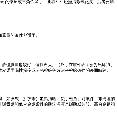
30mm 的钢球或三角铁等，主要靠互相碰撞淸除氧化皮；后者要加
和重量的锻件都适用。
倍，清理质量也较好，但噪声大。另外，在锻件表面会打出印痕。
件应采用磁性探伤或荧光检验等方沾来检验锻件的表面缺陷。
陷（如发裂、折纹等）显露淸晰，便于检查。对锻件上难清理的
件碳素钢和低合金钢锻件的酸洗溶液是碳酸或盐酸。髙合金钢和