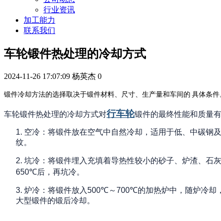
行业资讯
加工能力
联系我们
车轮锻件热处理的冷却方式
2024-11-26 17:07:09
杨英杰
0
锻件冷却方法的选择取决于锻件材料、尺寸、生产量和车间的
具体条件
行车轮
车轮锻件热处理的冷却方式对
锻件的最终性能和质量
1.
空冷：将锻件放在空气中自然冷却，适用于低、中碳钢
纹。
2.
坑冷：将锻件埋入充填着导热性较小的砂子、炉渣、石
650℃
后，再坑冷。
3.
炉冷：将锻件放入
500℃
～
700℃
的加热炉中，随炉冷却
大型锻件的锻后冷却。