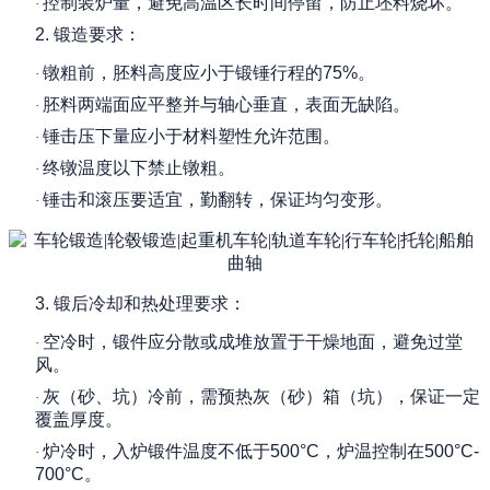
控制装炉量，避免高温区长时间停留，防止坯料烧坏。
·
2.
锻造要求：
镦粗前，胚料高度应小于锻锤行程的
75%
。
·
胚料两端面应平整并与轴心垂直，表面无缺陷。
·
锤击压下量应小于材料塑性允许范围。
·
终镦温度以下禁止镦粗。
·
锤击和滚压要适宜，勤翻转，保证均匀变形。
·
3.
锻后冷却和热处理要求：
空冷时，锻件应分散或成堆放置于干燥地面，避免过堂
·
风。
灰（砂、坑）冷前，需预热灰（砂）箱（坑），保证一定
·
覆盖厚度。
炉冷时，入炉锻件温度不低于
500°C
，炉温控制在
500°C-
·
700°C
。