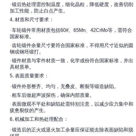
锻后热处理需控制温度，细化晶粒，降低硬度，改善切削
·
加工性能，防止白点产生。
4.
材质和尺寸要求：
车轮锻件常用材质包括
60#
、
65Mn
、
42CrMo
等，需符合
·
国家标准。
齿轮锻件余量尺寸要符合国家标准，不得用尺寸近似的圆
·
钢或钢坯锻打。
锻件材质与零件材质一致，化学成份符合国家标准，并出
·
具材质单。
5.
表面质量要求：
锻件外形整齐、均匀，无叠皮、断裂等锻造缺陷。
·
粗车后做超声波探伤，确保内部质量。
·
表面微观不平处和缺陷处需特别注意，以减少应力集中和
·
疲惫裂纹的产生。
6.
机械加工和热处理配合：
锻造后的正火或退火加工余量应保证能去除表面缺陷和脱
·