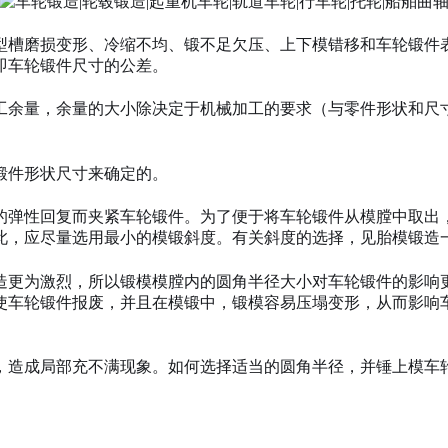
型槽磨损变形、冷缩不均、锻不足欠压、上下模错移和车轮锻件
即车轮锻件尺寸的公差。
工余量，余量的大小除决定于机械加工的要求（与零件形状和尺
锻件形状尺寸来确定的。
的弹性回复而夹紧车轮锻件。为了便于将车轮锻件从模膛中取出
此，应尽量选用最小的模锻斜度。有关斜度的选择，见胎模锻造
造更为激烈，所以锻模模膛内的圆角半径大小对车轮锻件的影响
使车轮锻件报废，并且在模锻中，锻模容易压塌变形，从而影响
，造成局部充不满现象。如何选择适当的圆角半径，并锤上模车