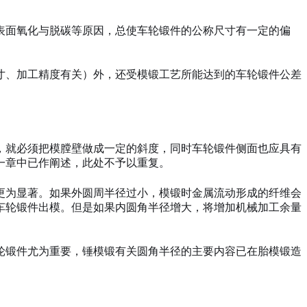
表面氧化与脱碳等原因，总使车轮锻件的公称尺寸有一定的偏
寸、加工精度有关）外，还受模锻工艺所能达到的车轮锻件公差
，就必须把模膛壁做成一定的斜度，同时车轮锻件侧面也应具有
一章中已作阐述，此处不予以重复。
更为显著。如果外圆周半径过小，模锻时金属流动形成的纤维会
车轮锻件出模。但是如果内圆角半径增大，将增加机械加工余量
轮锻件尤为重要，锤模锻有关圆角半径的主要内容已在胎模锻造