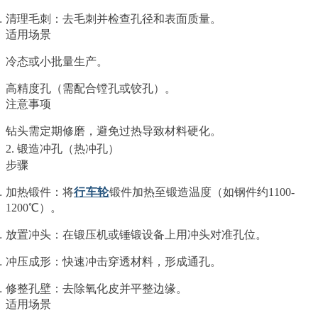
清理毛刺：去毛刺并检查孔径和表面质量。
适用场景
冷态或小批量生产。
高精度孔（需配合镗孔或铰孔）。
注意事项
钻头需定期修磨，避免过热导致材料硬化。
2. 锻造冲孔（热冲孔）
步骤
加热锻件：将
行车轮
锻件加热至锻造温度（如钢件约1100-
1200℃）。
放置冲头：在锻压机或锤锻设备上用冲头对准孔位。
冲压成形：快速冲击穿透材料，形成通孔。
修整孔壁：去除氧化皮并平整边缘。
适用场景