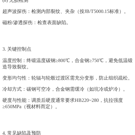
(8) 无损检测
超声波探伤：检测内部裂纹、夹杂（按JB/T5000.15标准）。
磁粉/渗透探伤：检查表面缺陷。
3. 关键控制点
温度控制：终锻温度碳钢≥800℃，合金钢≥750℃，避免低温锻
造导致裂纹。
变形均匀性：轮辐与轮毂过渡区需充分变形，防止组织疏松。
冷却方式：碳钢可空冷，合金钢需缓冷（如坑冷或炉冷）。
硬度与性能：调质后硬度通常要求HB220~280，抗拉强度
≥650MPa（视材料而定）。
4. 常见缺陷及预防