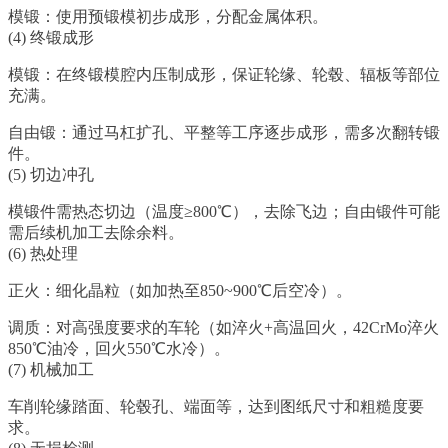
模锻：使用预锻模初步成形，分配金属体积。
(4) 终锻成形
模锻：在终锻模腔内压制成形，保证轮缘、轮毂、辐板等部位
充满。
自由锻：通过马杠扩孔、平整等工序逐步成形，需多次翻转锻
件。
(5) 切边冲孔
模锻件需热态切边（温度≥800℃），去除飞边；自由锻件可能
需后续机加工去除余料。
(6) 热处理
正火：细化晶粒（如加热至850~900℃后空冷）。
调质：对高强度要求的车轮（如淬火+高温回火，42CrMo淬火
850℃油冷，回火550℃水冷）。
(7) 机械加工
车削轮缘踏面、轮毂孔、端面等，达到图纸尺寸和粗糙度要
求。