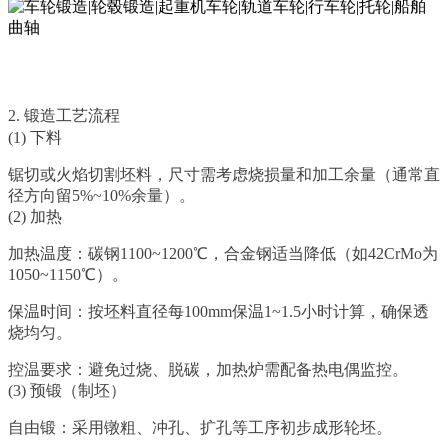
2. 锻造工艺流程
(1) 下料
锯切或火焰切割坯料，尺寸需考虑烧损量和加工余量（通常直
径方向留5%~10%余量）。
(2) 加热
加热温度：碳钢1100~1200℃，合金钢适当降低（如42CrMo为
1050~1150℃）。
保温时间：按坯料直径每100mm保温1~1.5小时计算，确保透
烧均匀。
控温要求：避免过烧、脱碳，加热炉需配备热电偶监控。
(3) 预锻（制坯）
自由锻：采用镦粗、冲孔、扩孔等工序初步成形轮坯。