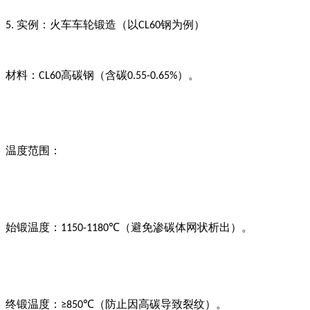
实例：火车车轮锻造（以
钢为例）
5.
CL60
材料：
高碳钢（含碳
）。
CL60
0.55-0.65%
温度范围：
始锻温度：
（避免渗碳体网状析出）。
1150-1180℃
终锻温度：
（防止因高碳导致裂纹）。
≥850℃