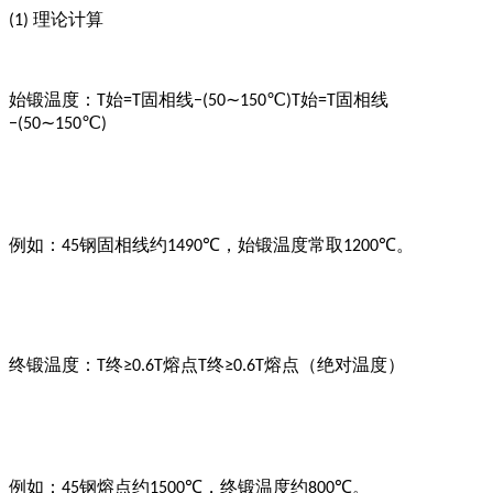
理论计算
(1)
始锻温度：
始
固相线
始
固相线
T
=T
−(50∼150℃)
T
=T
−(50∼150℃)
例如：
钢固相线约
，始锻温度常取
。
45
1490℃
1200℃
终锻温度：
终
熔点
终
熔点
（绝对温度）
T
≥0.6T
T
≥0.6T
例如：
钢熔点约
，终锻温度约
。
45
1500℃
800℃