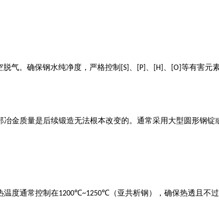
空脱气。确保钢水纯净度，严格控制
、
、
、
等有害元
[S]
[P]
[H]
[O]
部冶金质量是后续锻造无法根本改变的。通常采用大型圆形钢锭
热温度通常控制在
（亚共析钢），确保热透且不过
1200℃~1250℃