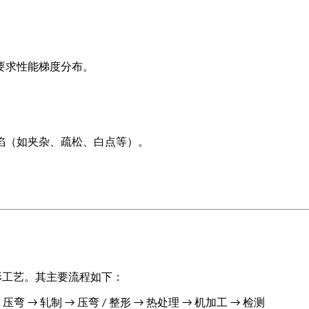
要求性能梯度分布。
陷（如夹杂、疏松、白点等）。
形工艺。其主要流程如下：
压弯
轧制
压弯
整形
热处理
机加工
检测
→
→
→
/
→
→
→