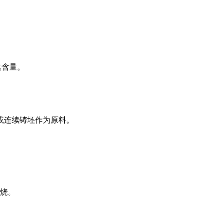
素含量。
或连续铸坯作为原料。
烧。