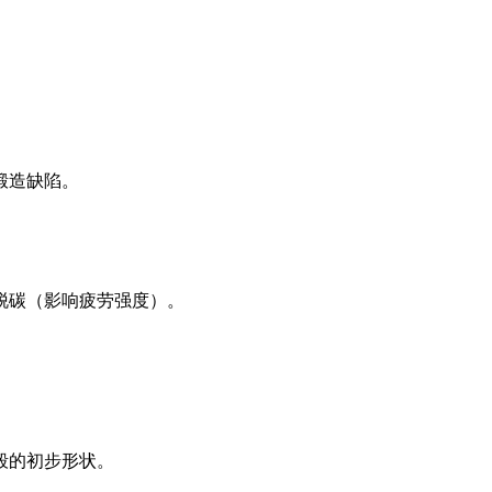
锻造缺陷。
脱碳（影响疲劳强度）。
毂的初步形状。