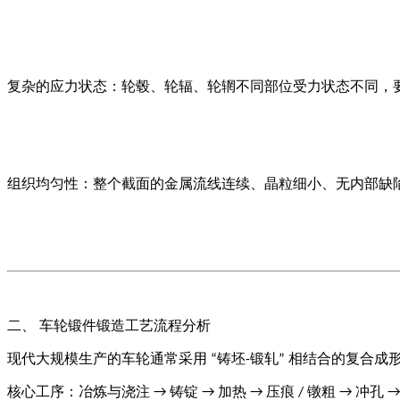
复杂的应力状态：轮毂、轮辐、轮辋不同部位受力状态不同，
组织均匀性：整个截面的金属流线连续、晶粒细小、无内部缺
二、
车轮锻件锻造工艺流程分析
现代大规模生产的车轮通常采用
铸坯
锻轧
相结合的复合成
“
-
”
核心工序：冶炼与浇注
铸锭
加热
压痕
镦粗
冲孔
→
→
→
/
→