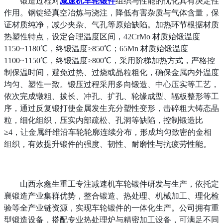
锻造过程对
减速机车轮锻件
组织与性能的优化具有决定性
作用。钢锭经真空冶炼与浇注，降低有害杂质与气体含量，保
证材质纯净，减少夹杂、气孔等原始缺陷。加热环节根据材质
热塑性特点，设定合理温度区间，
42CrMo 材质始锻温度
1150~1180℃，终锻温度≥850℃；65Mn 材质始锻温度
1100~1150℃，终锻温度≥800℃，采用阶梯加热方式，严格控
制保温时间，避免过热、过烧或晶粒粗化，确保金属内外温度
均匀、塑性一致。锻压过程采用多向锻造、中心压实等工艺，
依次完成镦粗、拔长、冲孔、扩孔、轮缘成型、辐板整形等工
序，通过反复锻打使金属发生充分塑性变形，击碎粗大铸态晶
粒，细化组织，压实内部疏松、孔洞等缺陷，控制锻造比
≥4，让金属纤维沿车轮轮廓连续分布，形成均匀致密的金相
组织，有效提升锻件的强度、韧性、耐磨性与抗疲劳性能。
山西永鑫生重工专注减速机车轮锻件研发与生产，依托定
襄锻造产业集群优势，整合锻造、热处理、机械加工、理化检
验等全产业链资源，实现车轮锻件的一体化生产。公司拥有重
型锻造设备，搭配专业热处理炉与精密加工设备，可满足不同