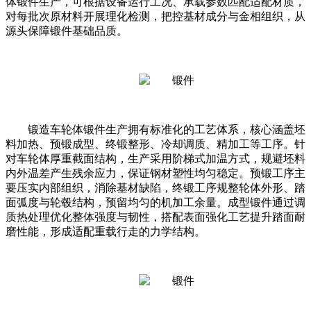
体锻件生产，可根据设备运行工况、承载参数匹配适配材质，
对每批次原材料开展理化检测，把控基材成分与金相组织，从
源头保障锻件基础品质。
锻造车轮体锻件生产拥有标准化的工艺体系，核心涵盖坯
料加热、预锻成型、终锻整形、冷却调质、精加工等工序。针
对车轮体厚重截面结构，生产采用阶梯式加温方式，规避坯料
内外温差产生残余应力，保证钢材塑性均匀稳定。预锻工序主
要压实内部组织，消除基材缺陷，终锻工序规整轮体外形、踏
面弧度与轮毂结构，预留均匀的机加工余量。成型锻件通过调
质热处理优化整体强度与韧性，搭配表面强化工艺提升踏面耐
磨性能，形成适配重载行走的力学结构。