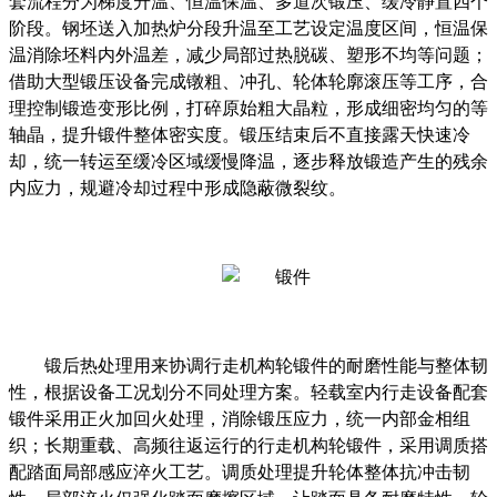
套流程分为梯度升温、恒温保温、多道次锻压、缓冷静置四个
阶段。钢坯送入加热炉分段升温至工艺设定温度区间，恒温保
温消除坯料内外温差，减少局部过热脱碳、塑形不均等问题；
借助大型锻压设备完成镦粗、冲孔、轮体轮廓滚压等工序，合
理控制锻造变形比例，打碎原始粗大晶粒，形成细密均匀的等
轴晶，提升锻件整体密实度。锻压结束后不直接露天快速冷
却，统一转运至缓冷区域缓慢降温，逐步释放锻造产生的残余
内应力，规避冷却过程中形成隐蔽微裂纹。
锻后热处理用来协调行走机构轮锻件的耐磨性能与整体韧
性，根据设备工况划分不同处理方案。轻载室内行走设备配套
锻件采用正火加回火处理，消除锻压应力，统一内部金相组
织；长期重载、高频往返运行的行走机构轮锻件，采用调质搭
配踏面局部感应淬火工艺。调质处理提升轮体整体抗冲击韧