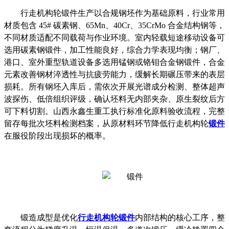
行走机构轮锻件生产以合规钢坯作为基础原料，行业常用
材质包含
45# 碳素钢、65Mn、40Cr、35CrMo 合金结构钢等，
不同材质适配不同载荷与作业环境。室内轻载短途移动设备可
选用碳素钢锻件，加工性能良好，综合力学表现均衡；钢厂、
港口、室外重型轨道设备多选用锰钢或铬钼合金钢锻件，合金
元素改善钢材淬透性与抗疲劳能力，缓解长期碾压带来的表层
损耗。所有钢坯入库后，需依次开展光谱成分检测、整体超声
波探伤、低倍组织评级，确认坯料无内部夹杂、原生裂纹后方
可下料切割。山西永鑫生重工执行标准化原料验收流程，完整
留存每批次坯料检测档案，从原材料环节降低行走机构轮
锻件
在服役阶段出现损坏的概率。
锻造成型是优化
行走机构轮锻件
内部结构的核心工序，整