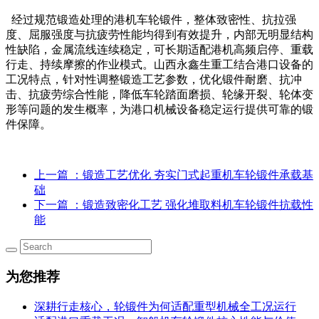
经过规范锻造处理的港机车轮锻件，整体致密性、抗拉强
度、屈服强度与抗疲劳性能均得到有效提升，内部无明显结构
性缺陷，金属流线连续稳定，可长期适配港机高频启停、重载
行走、持续摩擦的作业模式。山西永鑫生重工结合港口设备的
工况特点，针对性调整锻造工艺参数，优化锻件耐磨、抗冲
击、抗疲劳综合性能，降低车轮踏面磨损、轮缘开裂、轮体变
形等问题的发生概率，为港口机械设备稳定运行提供可靠的锻
件保障。
上一篇
：锻造工艺优化 夯实门式起重机车轮锻件承载基
础
下一篇
：锻造致密化工艺 强化堆取料机车轮锻件抗载性
能
为您推荐
深耕行走核心，轮锻件为何适配重型机械全工况运行