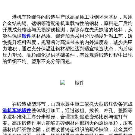
港机车轮锻件的锻造生产以高品质工业钢坯为基材，常用
合金结构钢、锰钢等适配港机重载特性的钢材，原料进厂后均
开展成分核验与无损探伤检测，剔除存在先天缺陷的坯料，从
源头保障
锻件
基材品质。锻造加热采用分段梯度升温工艺，缓
慢提升坯料温度，规避瞬时高温带来的内外温度差，减少热应
力堆积，通过充分保温让钢材塑性达到适宜锻造状态，为后续
压力塑形、晶粒细化提供基础条件，有效规避锻造过程中出现
的组织不均、塑形不充分等问题。
在锻造成型环节，山西永鑫生重工依托大型锻压设备完成
港机车轮锻件
整体锻打加工，通过镦粗、拔长、冲孔、整圆等
多道标准化工序分步塑形，合理控制锻造变形比例与锻打节
奏。高压锻造作用力能够击碎钢材内部粗大的原始晶粒，压实
基材内部细微空隙，彻底改善铸态组织的疏松缺陷，让金属纤