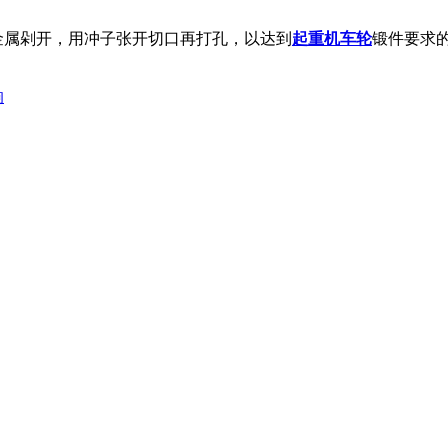
属剁开，用冲子张开切口再打孔，以达到
起重机车轮
锻件要求
响