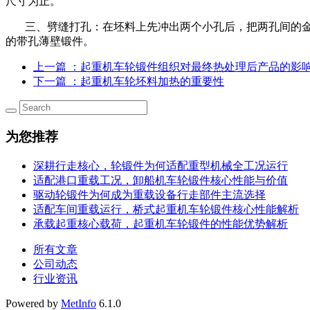
尺寸为止。
三、劈缝打孔：在坯料上先冲出两个小孔后，把两孔间的金
的带孔薄壁锻件。
上一篇
：起重机车轮锻件组织对最终热处理后产品的影
下一篇
：起重机车轮坯料加热的重要性
为您推荐
深耕行走核心，轮锻件为何适配重型机械全工况运行
适配港口重载工况，卸船机车轮锻件核心性能与价值
驱动轮锻件为何成为重载设备行走部件主流选择
适配车间重载运行，桥式起重机车轮锻件核心性能解析
承载起重核心载荷，起重机车轮锻件的性能优势解析
所有文章
公司动态
行业资讯
Powered by
MetInfo
6.1.0