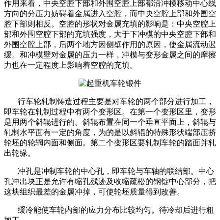
作用来看，中央空腔下部和外围空腔上部都沿冲模移动中心线
方向的分压力妨碍着金属进入空腔，而中央空腔上部和外围空
腔下部则相反。空腔的形状对金属充填的影响是：中央空腔上
部和外围空腔下部的充填强度，大于下冲模的中央空腔下部和
外围空腔上部，后两个地方因侧壁作用的原因，使金属流动迟
缓。和冲模壁对金属的压力一样，冲模与变形金属之间的摩擦
力也在一定程度上影响着空腔的充填。
行车轮轧制铸造过程主要是对车轮的两个部分进行加工，
即车轮在轧制过程中有两个变形区。在第一个变形区里，变形
是用两个斜辊进行的。斜辊布置在同一个垂直平面上，斜辊与
轧制水平面有一定的角度，为的是以斜辊的特殊形状端部压挤
轮坯的轮辋内面和侧面。第二个变形区要轧制车轮的踏面并轧
出轮缘。
冲孔是冲制车轮的中心孔，即车轮与车轴的联结部。中心
孔冲出块正是允许有缩孔残迹及收缩疏松的钢锭中心部分，把
这块组织最差的金属冲掉，可使轮坯质量得到改善。
缓冷能使车轮内部的应力分布比较均匀。待冷却后进行粗