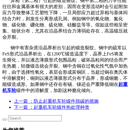
异相（第二相）引起的锻造裂纹。钢中第二相的力学性能
往往和金属基体有很大的差别，因而在变形流动时会引起附加
应力导致整体工艺塑性下降，一旦局部应力超过异相与基体间
结合力时，则发生分离形成孔洞。例如钢中的氧化物、氮化
物、碳化物、硼化物、硫化物、硅酸盐等等。假如这些相呈密
集、链状分布，尤其在沿晶界结合力薄弱处存在，高温锻压就
会开裂。
钢中有害杂质沿晶界析出引起的锻造裂纹。钢中的硫常以
FeS形式沿晶界析出，在1200℃锻造温度下，晶界上FeS将发
生熔化，并以液态薄膜形式包围晶粒，破坏晶粒间的结合而产
生热脆，轻微锻击就会开裂。钢中含铜在过氧化性气氛中加热
时，由于选择性氧化，表层会形成富铜区，当超过铜在奥氏体
中溶解度时，铜则以液态薄膜形式分布于晶界，形成铜脆，不
能锻造成形。如果钢中还存在有锡、锑还会严重降低铜在
起重
机车轮
锻件中的溶解度，加剧这种脆化倾向。
上一篇
：防止起重机车轮锻件脱碳的措施
下一篇
：起重机车轮锻件热处理种类