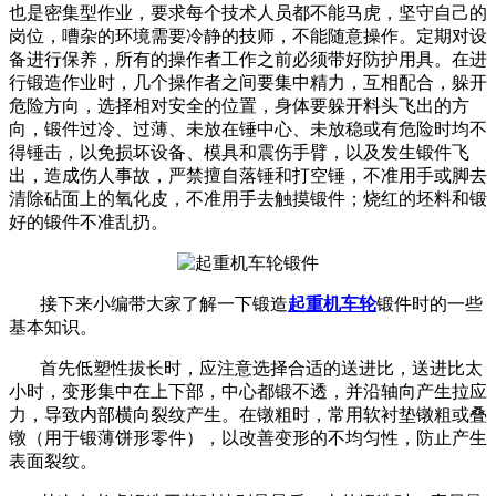
也是密集型作业，要求每个技术人员都不能马虎，坚守自己的
岗位，嘈杂的环境需要冷静的技师，不能随意操作。定期对设
备进行保养，所有的操作者工作之前必须带好防护用具。在进
行锻造作业时，几个操作者之间要集中精力，互相配合，躲开
危险方向，选择相对安全的位置，身体要躲开料头飞出的方
向，锻件过冷、过薄、未放在锤中心、未放稳或有危险时均不
得锤击，以免损坏设备、模具和震伤手臂，以及发生锻件飞
出，造成伤人事故，严禁擅自落锤和打空锤，不准用手或脚去
清除砧面上的氧化皮，不准用手去触摸锻件；烧红的坯料和锻
好的锻件不准乱扔。
接下来小编带大家了解一下锻造
起重机车轮
锻件时的一些
基本知识。
首先低塑性拔长时，应注意选择合适的送进比，送进比太
小时，变形集中在上下部，中心都锻不透，并沿轴向产生拉应
力，导致内部横向裂纹产生。在镦粗时，常用软衬垫镦粗或叠
镦（用于锻薄饼形零件），以改善变形的不均匀性，防止产生
表面裂纹。