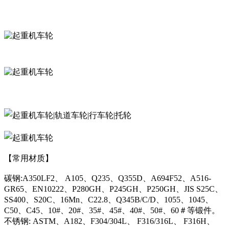
【常用材质】
碳钢:A350LF2、 A105、Q235、Q355D、A694F52、A516-
GR65、EN10222、P280GH、P245GH、P250GH、JIS S25C、
SS400、S20C、16Mn、C22.8、Q345B/C/D、1055、1045、
C50、C45、10#、20#、35#、45#、40#、50#、60＃等锻件。
不锈钢: ASTM、A182、F304/304L、 F316/316L、 F316H、