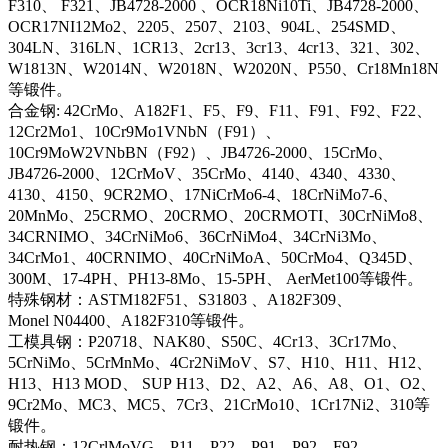
F310、 F321、JB4728-2000 、OCR18Ni10Ti、JB4728-2000、
OCR17NI12Mo2、2205、2507、2103、904L、254SMD、
304LN、316LN、1CR13、2cr13、3cr13、4cr13、321、302、
W1813N、W2014N、W2018N、W2020N、P550、Cr18Mn18N
等锻件。
合金钢: 42CrMo、A182F1、F5、F9、F11、F91、F92、F22、
12Cr2Mo1、10Cr9Mo1VNbN（F91）、
10Cr9MoW2VNbBN（F92）、JB4726-2000、15CrMo、
JB4726-2000、12CrMoV、35CrMo、4140、4340、4330、
4130、4150、9CR2MO、17NiCrMo6-4、18CrNiMo7-6、
20MnMo、25CRMO、20CRMO、20CRMOTI、30CrNiMo8、
34CRNIMO、34CrNiMo6、36CrNiMo4、34CrNi3Mo、
34CrMo1、40CRNIMO、40CrNiMoA、50CrMo4、Q345D、
300M、17-4PH、PH13-8Mo、15-5PH、 AerMet100等锻件。
特殊钢材：ASTM182F51、S31803 、A182F309、
Monel N04400、A182F310等锻件。
工模具钢：P20718、NAK80、S50C、4Cr13、3Cr17Mo、
5CrNiMo、5CrMnMo、4Cr2NiMoV、S7、H10、H11、H12、
H13、H13 MOD、 SUP H13、D2、A2、A6、A8、O1、O2、
9Cr2Mo、MC3、MC5、7Cr3、21CrMo10、1Cr17Ni2、310等
锻件。
耐热钢：12CrlMoVG、P11、P22、P91、P92、F92、