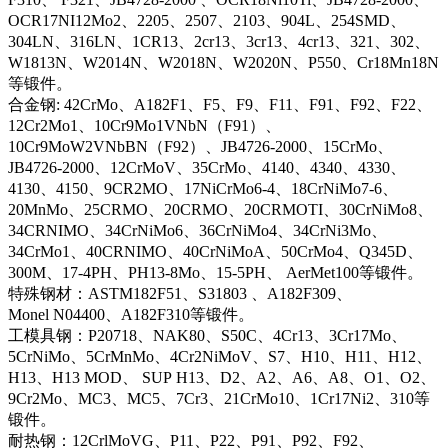
OCR17NI12Mo2、2205、2507、2103、904L、254SMD、
304LN、316LN、1CR13、2cr13、3cr13、4cr13、321、302、
W1813N、W2014N、W2018N、W2020N、P550、Cr18Mn18N
等锻件。
合金钢: 42CrMo、A182F1、F5、F9、F11、F91、F92、F22、
12Cr2Mo1、10Cr9Mo1VNbN（F91）、
10Cr9MoW2VNbBN（F92）、JB4726-2000、15CrMo、
JB4726-2000、12CrMoV、35CrMo、4140、4340、4330、
4130、4150、9CR2MO、17NiCrMo6-4、18CrNiMo7-6、
20MnMo、25CRMO、20CRMO、20CRMOTI、30CrNiMo8、
34CRNIMO、34CrNiMo6、36CrNiMo4、34CrNi3Mo、
34CrMo1、40CRNIMO、40CrNiMoA、50CrMo4、Q345D、
300M、17-4PH、PH13-8Mo、15-5PH、 AerMet100等锻件。
特殊钢材：ASTM182F51、S31803 、A182F309、
Monel N04400、A182F310等锻件。
工模具钢：P20718、NAK80、S50C、4Cr13、3Cr17Mo、
5CrNiMo、5CrMnMo、4Cr2NiMoV、S7、H10、H11、H12、
H13、H13 MOD、 SUP H13、D2、A2、A6、A8、O1、O2、
9Cr2Mo、MC3、MC5、7Cr3、21CrMo10、1Cr17Ni2、310等
锻件。
耐热钢：12CrlMoVG、P11、P22、P91、P92、F92、