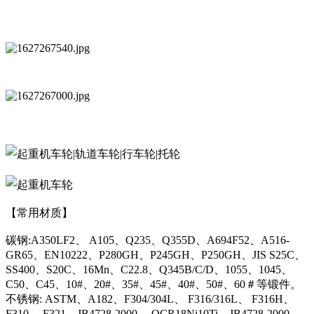
【常用材质】
碳钢:A350LF2、 A105、Q235、Q355D、A694F52、A516-
GR65、EN10222、P280GH、P245GH、P250GH、JIS S25C、
SS400、S20C、16Mn、C22.8、Q345B/C/D、1055、1045、
C50、C45、10#、20#、35#、45#、40#、50#、60＃等锻件。
不锈钢: ASTM、A182、F304/304L、 F316/316L、 F316H、
F310、 F321、JB4728-2000 、OCR18Ni10Ti、JB4728-2000、