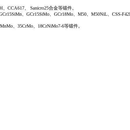
0H、CCA617、 Sanicro25合金等锻件。
Cr15SiMn、GCr15SiMo、GCr18Mo、M50、M50NiL、CSS-F42
rMnMo、35CrMo、18CrNiMo7-6等锻件。