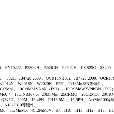
5、EN10222、P280GH、P245GH、P250GH、JIS S25C、SS400
0、 F321、JB4728-2000 、OCR18Ni10Ti、JB4728-2000、OCR
N、W2014N、W2018N、W2020N、P550、Cr18Mn18N等锻件。
r2Mo1、10Cr9Mo1VNbN（F91）、10Cr9MoW2VNbBN（F92）、J
rMo6-4、18CrNiMo7-6、20MnMo、25CRMO、20CRMO、20CRM
、Q345D、300M、17-4PH、PH13-8Mo、15-5PH、 AerMet100
00、A182F310等锻件。
iMo、5CrMnMo、4Cr2NiMoV、S7、H10、H11、H12、H13、H