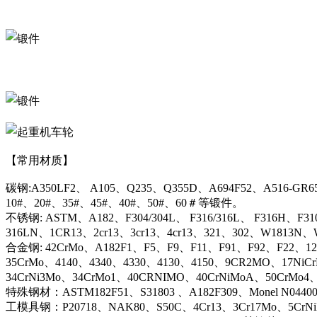
【常用材质】
碳钢:A350LF2、 A105、Q235、Q355D、A694F52、A516-GR6
10#、20#、35#、45#、40#、50#、60＃等锻件。
不锈钢: ASTM、A182、F304/304L、 F316/316L、 F316H、F31
316LN、1CR13、2cr13、3cr13、4cr13、321、302、W1813
合金钢: 42CrMo、A182F1、F5、F9、F11、F91、F92、F22、12C
35CrMo、4140、4340、4330、4130、4150、9CR2MO、17NiC
34CrNi3Mo、34CrMo1、40CRNIMO、40CrNiMoA、50CrMo4
特殊钢材：ASTM182F51、S31803 、A182F309、Monel N044
工模具钢：P20718、NAK80、S50C、4Cr13、3Cr17Mo、5CrN