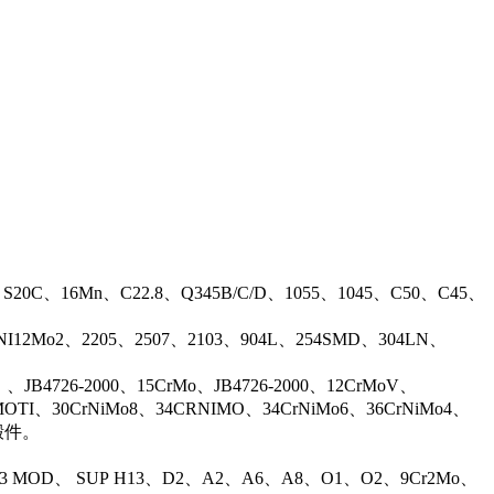
、S20C、16Mn、C22.8、Q345B/C/D、1055、1045、C50、C45、
17NI12Mo2、2205、2507、2103、904L、254SMD、304LN、
B4726-2000、15CrMo、JB4726-2000、12CrMoV、
OTI、30CrNiMo8、34CRNIMO、34CrNiMo6、36CrNiMo4、
等锻件。
13 MOD、 SUP H13、D2、A2、A6、A8、O1、O2、9Cr2Mo、