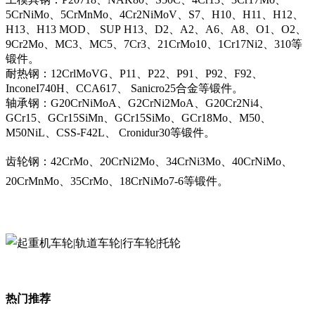
5CrNiMo、5CrMnMo、4Cr2NiMoV、S7、H10、H11、H12、
H13、H13 MOD、 SUP H13、D2、A2、A6、A8、O1、O2、
9Cr2Mo、MC3、MC5、7Cr3、21CrMo10、1Cr17Ni2、310等
锻件。
耐热钢：12CrlMoVG、P11、P22、P91、P92、F92、
InconeI740H、CCA617、 Sanicro25合金等锻件。
轴承钢：G20CrNiMoA、G2CrNi2MoA、G20Cr2Ni4、
GCr15、GCr15SiMn、GCr15SiMo、GCr18Mo、M50、
M50NiL、CSS-F42L、 Cronidur30等锻件。
齿轮钢：42CrMo、20CrNi2Mo、34CrNi3Mo、40CrNiMo、
20CrMnMo、35CrMo、18CrNiMo7-6等锻件。
热门推荐