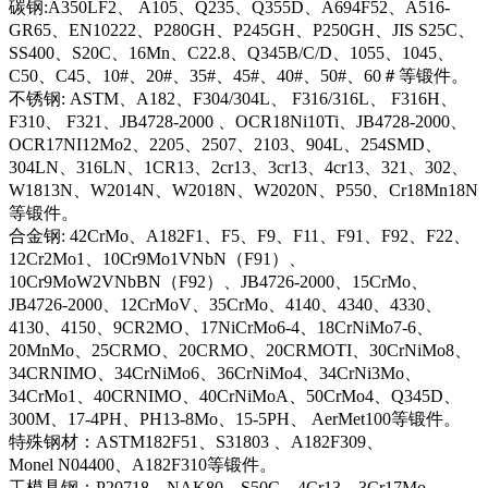
碳钢:A350LF2、 A105、Q235、Q355D、A694F52、A516-
GR65、EN10222、P280GH、P245GH、P250GH、JIS S25C、
SS400、S20C、16Mn、C22.8、Q345B/C/D、1055、1045、
C50、C45、10#、20#、35#、45#、40#、50#、60＃等锻件。
不锈钢: ASTM、A182、F304/304L、 F316/316L、 F316H、
F310、 F321、JB4728-2000 、OCR18Ni10Ti、JB4728-2000、
OCR17NI12Mo2、2205、2507、2103、904L、254SMD、
304LN、316LN、1CR13、2cr13、3cr13、4cr13、321、302、
W1813N、W2014N、W2018N、W2020N、P550、Cr18Mn18N
等锻件。
合金钢: 42CrMo、A182F1、F5、F9、F11、F91、F92、F22、
12Cr2Mo1、10Cr9Mo1VNbN（F91）、
10Cr9MoW2VNbBN（F92）、JB4726-2000、15CrMo、
JB4726-2000、12CrMoV、35CrMo、4140、4340、4330、
4130、4150、9CR2MO、17NiCrMo6-4、18CrNiMo7-6、
20MnMo、25CRMO、20CRMO、20CRMOTI、30CrNiMo8、
34CRNIMO、34CrNiMo6、36CrNiMo4、34CrNi3Mo、
34CrMo1、40CRNIMO、40CrNiMoA、50CrMo4、Q345D、
300M、17-4PH、PH13-8Mo、15-5PH、 AerMet100等锻件。
特殊钢材：ASTM182F51、S31803 、A182F309、
Monel N04400、A182F310等锻件。
工模具钢：P20718、NAK80、S50C、4Cr13、3Cr17Mo、