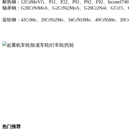
耐热钢：12CrlMoVG、P11、P22、P91、P92、F92、InconeI74
轴承钢：G20CrNiMoA、G2CrNi2MoA、G20Cr2Ni4、GCr15、G
齿轮钢：42CrMo、20CrNi2Mo、34CrNi3Mo、40CrNiMo、20C
热门推荐