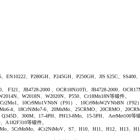
5、EN10222、P280GH、P245GH、P250GH、JIS S25C、SS400
0、 F321、JB4728-2000 、OCR18Ni10Ti、JB4728-2000、OCR
N、W2014N、W2018N、W2020N、P550、Cr18Mn18N等锻件。
r2Mo1、10Cr9Mo1VNbN（F91）、10Cr9MoW2VNbBN（F92）、J
rMo6-4、18CrNiMo7-6、20MnMo、25CRMO、20CRMO、20CRM
、Q345D、300M、17-4PH、PH13-8Mo、15-5PH、 AerMet100
00、A182F310等锻件。
iMo、5CrMnMo、4Cr2NiMoV、S7、H10、H11、H12、H13、H