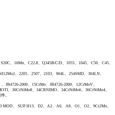
、S20C、16Mn、C22.8、Q345B/C/D、1055、1045、C50、C45、
17NI12Mo2、2205、2507、2103、904L、254SMD、304LN、
B4726-2000、15CrMo、JB4726-2000、12CrMoV、
OTI、30CrNiMo8、34CRNIMO、34CrNiMo6、36CrNiMo4、
等锻件。
13 MOD、 SUP H13、D2、A2、A6、A8、O1、O2、9Cr2Mo、