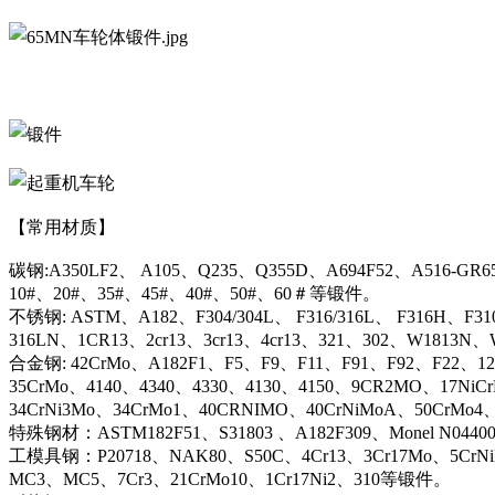
【常用材质】
碳钢:A350LF2、 A105、Q235、Q355D、A694F52、A516-GR6
10#、20#、35#、45#、40#、50#、60＃等锻件。
不锈钢: ASTM、A182、F304/304L、 F316/316L、 F316H、F31
316LN、1CR13、2cr13、3cr13、4cr13、321、302、W1813
合金钢: 42CrMo、A182F1、F5、F9、F11、F91、F92、F22、12C
35CrMo、4140、4340、4330、4130、4150、9CR2MO、17NiC
34CrNi3Mo、34CrMo1、40CRNIMO、40CrNiMoA、50CrMo4
特殊钢材：ASTM182F51、S31803 、A182F309、Monel N044
工模具钢：P20718、NAK80、S50C、4Cr13、3Cr17Mo、5CrN
MC3、MC5、7Cr3、21CrMo10、1Cr17Ni2、310等锻件。