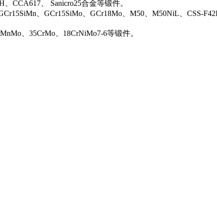
0H、CCA617、 Sanicro25合金等锻件。
Cr15SiMn、GCr15SiMo、GCr18Mo、M50、M50NiL、CSS-F42
rMnMo、35CrMo、18CrNiMo7-6等锻件。