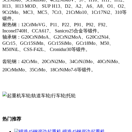
H13、H13 MOD、 SUP H13、D2、A2、A6、A8、O1、O2、
9Cr2Mo、MC3、MC5、7Cr3、21CrMo10、1Cr17Ni2、310等
锻件。
耐热钢：12CrlMoVG、P11、P22、P91、P92、F92、
InconeI740H、CCA617、 Sanicro25合金等锻件。
轴承钢：G20CrNiMoA、G2CrNi2MoA、G20Cr2Ni4、
GCr15、GCr15SiMn、GCr15SiMo、GCr18Mo、M50、
M50NiL、CSS-F42L、 Cronidur30等锻件。
齿轮钢：42CrMo、20CrNi2Mo、34CrNi3Mo、40CrNiMo、
20CrMnMo、35CrMo、18CrNiMo7-6等锻件。
热门推荐
锻造45钢岸边起重机