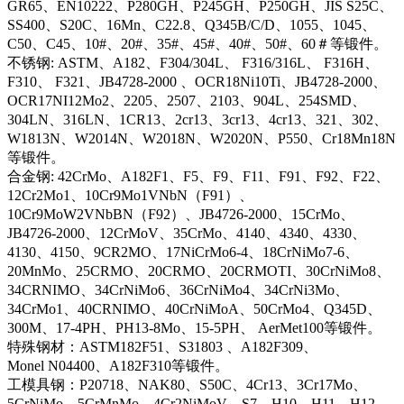
GR65、EN10222、P280GH、P245GH、P250GH、JIS S25C、
SS400、S20C、16Mn、C22.8、Q345B/C/D、1055、1045、
C50、C45、10#、20#、35#、45#、40#、50#、60＃等锻件。
不锈钢: ASTM、A182、F304/304L、 F316/316L、 F316H、
F310、 F321、JB4728-2000 、OCR18Ni10Ti、JB4728-2000、
OCR17NI12Mo2、2205、2507、2103、904L、254SMD、
304LN、316LN、1CR13、2cr13、3cr13、4cr13、321、302、
W1813N、W2014N、W2018N、W2020N、P550、Cr18Mn18N
等锻件。
合金钢: 42CrMo、A182F1、F5、F9、F11、F91、F92、F22、
12Cr2Mo1、10Cr9Mo1VNbN（F91）、
10Cr9MoW2VNbBN（F92）、JB4726-2000、15CrMo、
JB4726-2000、12CrMoV、35CrMo、4140、4340、4330、
4130、4150、9CR2MO、17NiCrMo6-4、18CrNiMo7-6、
20MnMo、25CRMO、20CRMO、20CRMOTI、30CrNiMo8、
34CRNIMO、34CrNiMo6、36CrNiMo4、34CrNi3Mo、
34CrMo1、40CRNIMO、40CrNiMoA、50CrMo4、Q345D、
300M、17-4PH、PH13-8Mo、15-5PH、 AerMet100等锻件。
特殊钢材：ASTM182F51、S31803 、A182F309、
Monel N04400、A182F310等锻件。
工模具钢：P20718、NAK80、S50C、4Cr13、3Cr17Mo、
5CrNiMo、5CrMnMo、4Cr2NiMoV、S7、H10、H11、H12、