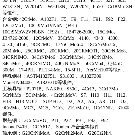
304LN、316LN、1CR13、2cr13、3cr13、4cr13、321、302、
W1813N、W2014N、W2018N、W2020N、P550、Cr18Mn18N
等锻件。
合金钢: 42CrMo、A182F1、F5、F9、F11、F91、F92、F22、
12Cr2Mo1、10Cr9Mo1VNbN（F91）、
10Cr9MoW2VNbBN（F92）、JB4726-2000、15CrMo、
JB4726-2000、12CrMoV、35CrMo、4140、4340、4330、
4130、4150、9CR2MO、17NiCrMo6-4、18CrNiMo7-6、
20MnMo、25CRMO、20CRMO、20CRMOTI、30CrNiMo8、
34CRNIMO、34CrNiMo6、36CrNiMo4、34CrNi3Mo、
34CrMo1、40CRNIMO、40CrNiMoA、50CrMo4、Q345D、
300M、17-4PH、PH13-8Mo、15-5PH、 AerMet100等锻件。
特殊钢材：ASTM182F51、S31803 、A182F309、
Monel N04400、A182F310等锻件。
工模具钢：P20718、NAK80、S50C、4Cr13、3Cr17Mo、
5CrNiMo、5CrMnMo、4Cr2NiMoV、S7、H10、H11、H12、
H13、H13 MOD、 SUP H13、D2、A2、A6、A8、O1、O2、
9Cr2Mo、MC3、MC5、7Cr3、21CrMo10、1Cr17Ni2、310等
锻件。
耐热钢：12CrlMoVG、P11、P22、P91、P92、F92、
InconeI740H、CCA617、 Sanicro25合金等锻件。
轴承钢：G20CrNiMoA、G2CrNi2MoA、G20Cr2Ni4、