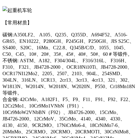
【常用材质】
碳钢:A350LF2、 A105、Q235、Q355D、A694F52、A516-
GR65、EN10222、P280GH、P245GH、P250GH、JIS S25C、
SS400、S20C、16Mn、C22.8、Q345B/C/D、1055、1045、
C50、C45、10#、20#、35#、45#、40#、50#、60＃等锻件。
不锈钢: ASTM、A182、F304/304L、 F316/316L、 F316H、
F310、 F321、JB4728-2000 、OCR18Ni10Ti、JB4728-2000、
OCR17NI12Mo2、2205、2507、2103、904L、254SMD、
304LN、316LN、1CR13、2cr13、3cr13、4cr13、321、302、
W1813N、W2014N、W2018N、W2020N、P550、Cr18Mn18N
等锻件。
合金钢: 42CrMo、A182F1、F5、F9、F11、F91、F92、F22、
12Cr2Mo1、10Cr9Mo1VNbN（F91）、
10Cr9MoW2VNbBN（F92）、JB4726-2000、15CrMo、
JB4726-2000、12CrMoV、35CrMo、4140、4340、4330、
4130、4150、9CR2MO、17NiCrMo6-4、18CrNiMo7-6、
20MnMo、25CRMO、20CRMO、20CRMOTI、30CrNiMo8、