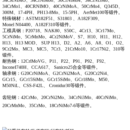
34CRNIMO、34CrNiMo6、36CrNiMo4、34CrNi3Mo、
34CrMo1、40CRNIMO、40CrNiMoA、50CrMo4、Q345D、
300M、17-4PH、PH13-8Mo、15-5PH、 AerMet100等锻件。
特殊钢材：ASTM182F51、S31803 、A182F309、
Monel N04400、A182F310等锻件。
工模具钢：P20718、NAK80、S50C、4Cr13、3Cr17Mo、
5CrNiMo、5CrMnMo、4Cr2NiMoV、S7、H10、H11、H12、
H13、H13 MOD、 SUP H13、D2、A2、A6、A8、O1、O2、
9Cr2Mo、MC3、MC5、7Cr3、21CrMo10、1Cr17Ni2、310等
锻件。
耐热钢：12CrlMoVG、P11、P22、P91、P92、F92、
InconeI740H、CCA617、 Sanicro25合金等锻件。
轴承钢：G20CrNiMoA、G2CrNi2MoA、G20Cr2Ni4、
GCr15、GCr15SiMn、GCr15SiMo、GCr18Mo、M50、
M50NiL、CSS-F42L、 Cronidur30等锻件。
齿轮钢：42CrMo、20CrNi2Mo、34CrNi3Mo、40CrNiMo、
20CrMnMo、35CrMo、18CrNiMo7-6等锻件。