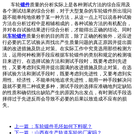
车轮
锻件
质量的分析实际上是各种测试方法的综合应用及
各个测试结果的综合分析，对于大型复杂的车轮锻件所出现问
题不能单纯地依赖于某一种方法，从这一点上可以说各种试验
方法在分析过程中是相辅相成的，各种试验方法的有机配合，
并对各自试验结果进行综合分析，才能得出正确的结论。同时
就
车轮锻件
质量分析的目的而言，除了正确的检验外，还应进
行必要的工艺试验从而找出产生质量问题的真正原因并提出圆
满的改进措施及防止对策。在实际工作中究竟选用那些检测方
法，运用何种检测手段应根据车轮锻件的类别和规定的检测项
目来进行。在选择试验方法和测试手段时，既要考虑到先进
性，又要考虑到实用并提出圆满的改进措施及防止对策。在选
择试验方法和测试手段时，既要考虑到先进性，又要考虑到实
用性、经济性，不能单纯地追求先进性，能用一种手段解决问
题就不要用二种或更多种，测试手段的选择应准确地判定缺陷
的性质和确切找出缺陷产生的原因为出发点，有时测试手段选
择得过于先进反而会导致不必要的后果以致造成不应有的损
失。
上一篇
：车轮锻件毛坯如何下料呢？
下一篇
：山西有生产轨道车轮的厂家吗？