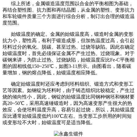
综上所述，金属锻造温度范围以合金的平衡相图为基础，
再结合塑性图、抗力图和再结晶图，从金属的塑性、变形抗力
和车轮锻件质量三个方面进行综合分析，制订出合理的锻造温
度范围。
始锻温度的确定。金属的始锻温度高，锻造时金属的变形
抗力小，塑性高，有利于锻造成形，但加热温度过高，会引起
坯料过分的氧化、脱碳、甚至过热、过烧等缺陷。因此在确定
始锻温度时，首先必须保证金属不产生过热、过烧现象。对于
碳钢来讲，为防止过热、过烧缺陷，始锻温度应比Fe-C平衡相
图的固相线低150~250℃，如图3-11所示。由图看出，随着碳
量增加，钢的熔点降低，始锻温度相应降低。
确定始锻温度时还应考虑到坯料组织、锻造方式和变形工
艺等因素。如钢锭为坯料时，由于铸态组织比较稳定，产生过
烧的倾向性小，因此，钢锭的始锻温度比同钢种钢坯和钢材要
高20~50℃，采用高速锤锻造时，因为高速变形产生很大的热
效应，会使坯料温度升高，容易引起过烧，所以，其始锻温度
应比通常始锻温度低约100℃左右。当变形工步所用的时间短
或变形垃不大时，始锻温度可是适当降低。