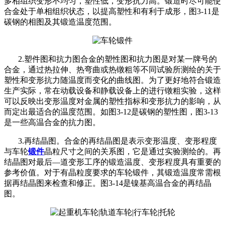
多相组织变形不均匀，塑性低，变形抗力高。锻造时尽可能使
合金处于单相组织状态，以提高塑性和有利于成形，图3-11是
碳钢的相图及其锻造温度范围。
2.塑件图和抗力图合金的塑性图和抗力图是对某一牌号的
合金，通过热拉伸、热弯曲或热镦粗等不同试验所测绘的关于
塑性和变形抗力随温度而变化的曲线图。为了更好地符合锻造
生产实际，常在动载设备和静载设备上的进行镦粗实验，这样
可以反映出变形温度对金属的塑性指标和变形抗力的影响，从
而定出最适合的温度范围。如图3-12是碳钢的塑性图，图3-13
是一些高温合金的抗力图。
3.再结晶图。合金的再结晶图是表示变形温度、变形程度
与车轮
锻件
晶粒尺寸之间的关系图，它是通过实验测绘的。再
结晶图对最后—道变形工序的锻造温度、变形程度具有重要的
参考价值。对于有晶粒度要求的车轮锻件，其锻造温度常需根
据再结晶图来检查和修正。图3-14是镍基高温合金的再结晶
图。