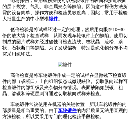
磁粉探伤，应用磁粉探伤可以检验锻件的表面和接近表面
的层下裂纹、气孔、非金属夹杂等缺陷。因为这种探伤方法所
需的设备简单、操作方便和检验灵敏度高，因此，常用于检验
大批量生产的中小型模
锻件
。
低倍检验是将试样经过一定的处理，然后用肉眼在10~30
倍的放大镜下检查试样，从而发现车轮锻件上的缺陷。使用切
制成的圆片试样并经过酸蚀可检查流线、枝状晶、疏松、萘
状、石状断口等缺陷。为了发现偏析，特别是硫化物分布不均
需采用硫印法。
高倍检查是将车轮锻件作成一定的试样在显微镜下检查锻
件内部（或断口）上的组织状态或微观缺陷。切取纵向试样可
检查锻件内部组织及夹杂物分布情况。表面缺陷如脱碳、粗
晶、渗碳和淬硬层则可通过切取横向试样来检查。
车轮锻件常被使用在机器的关键位置，所以车轮锻件的内
部质量是相当重要的。由于
车轮锻件
的内部质量无法用直观的
方法检验，所以要采用专门的理化检验手段检验。