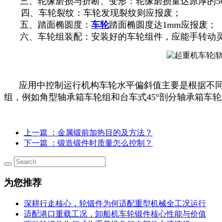
三、轮缘磨损与折断、变形：轮缘磨损量达原厚的50
四、车轮裂纹：车轮发现裂纹则应报废；
五、踏面椭圆度：
车轮
踏面椭圆度达1mm应报废；
六、车轮组装配：安装好的车轮组件，应能手转动灵
应用中控制运行机构车轮水平偏斜值主要是根据不同
组，例如角型轴承箱车轮组和台车式45°剖分轴承箱车
上一篇
：金属锻前加热目的及方法？
下一篇
：锻造锻件时质量怎么控制？
为您推荐
深耕行走核心，轮锻件为何适配重型机械全工况运行
适配港口重载工况，卸船机车轮锻件核心性能与价值