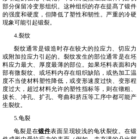
部分保留冷变形组织
。
这种组织的存在提髙了锻件
的强度和硬度，但降低了塑性和
韧
性。严重的冷硬
现象可能引起锻裂
。
4.
裂纹
裂纹通常是锻造时存在较大的拉应力、切应力
或附加拉应力引起的
。
裂纹发生的部位通常是在坯
料应力最大、厚度最薄的部位。如果坯料表面和内
部有微裂纹、或坯料内存在组织缺陷，或热加工
温
度
不当使材料塑性降低，或变形速度过快、变形程
度过大，超过材料允许
的塑性指标等，则在镦粗、
拔长、冲孔、扩孔、弯曲和挤压等工序中都可能产
生裂纹。
5.
龟裂
龟裂是在
锻件
表面呈现较浅的龟状裂纹。在锻