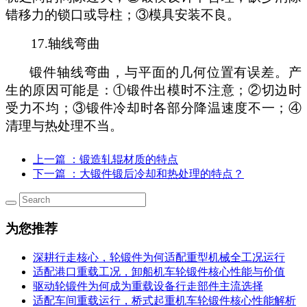
错移力的锁口或导柱；③模具安装不良
。
17.
轴线弯曲
锻件轴线弯曲，与平面的几何位置有误差。产
生的原因可能是：
①锻件出模时不注意
；
②切边时
受力不均；③锻件冷却时各部分降温速度不一；④
清理与热处理不当。
上一篇
：锻造轧辊材质的特点
下一篇
：大锻件锻后冷却和热处理的特点？
为您推荐
深耕行走核心，轮锻件为何适配重型机械全工况运行
适配港口重载工况，卸船机车轮锻件核心性能与价值
驱动轮锻件为何成为重载设备行走部件主流选择
适配车间重载运行，桥式起重机车轮锻件核心性能解析