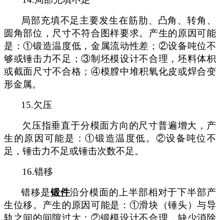
局部充填不足主要发生在筋肋、凸角、转角、
圆角部位，尺寸不符合图样要求
。
产生的原因可能
是：
①锻造温度低，金属流动性差；②设备吨位不
够或锤
击
力不足；
③制坯模设计不合理，坯料体枳
或截面尺寸不合格；④模膛中堆积氧化皮或焊合变
形金属。
15.
欠压
欠压指垂直于分模面方向的尺寸普遍增大，产
生
的原因可能是：
①
锻造温度低。
②
设备吨位不
足，锤击力不足或锤击次数不足。
16.
错移
错移是
锻件
沿分模面的上半部相对于下半部产
生位移。产生的原因可能是：①滑块（锤头）与导
轨之间的间隙过大；②锻模设计不合理，缺少消除