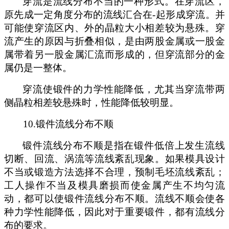
穿流是流线分布不当的一种形式。在穿流区，
原先成一定角度分布的流线汇合在
-起形成穿流
。
并
可能使穿流区内、外的晶粒大小相差较为悬殊。穿
流产生的原因
与
折叠相似，是由两股金属或一股金
属带着另一股金属汇流而形成的，但穿流部分的金
属仍是一整体。
穿流使锻件的力学性能降低，尤其当穿流带两
侧晶粒相差较悬殊时，性能降低较明显
。
10.
锻件流线分布不顺
锻件流线分布不顺是指在锻件低倍上发生流线
切断、回流、涡流等流线紊乱现象。如果模具设计
不当或锻造方法选择不合理，预制毛坯流线紊乱；
工人操作不当及模具磨损而使金属产生不均匀流
动，都可以使锻件流线分布不顺。流线不顺会使各
种力学性能降低，因此对
于重要锻件
，
都有流线分
布的要求
。