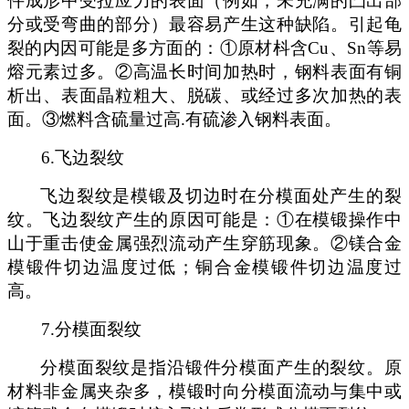
件成形中受拉应力的表面（例如，未充满的凸出部
分或受弯曲的部分）最容易产生这种缺陷。引起龟
裂的内因可能是多方面的：①原材枓含
Cu
、
Sn
等易
熔元素过多。②高温长时间加热时，钢料表面有铜
析出、表面晶粒粗大、脱碳、或经过多次加热的表
面。③燃料含硫量过高.有硫渗入钢料表面。
6.
飞边裂纹
飞边裂纹是模锻及切边时在分模面处产生的裂
纹。飞边裂纹产生的原因可能是：
①在模锻操作中
山于重
击
使金属强烈流动产生穿筋现象。
②镁合金
模锻件切边温度过低；铜合金模锻件切边温度过
高
。
7.
分模面裂纹
分模面裂纹是指沿锻件分模面产生的裂纹。原
材料非金属夹杂多，模锻时向分模面流动与集中或