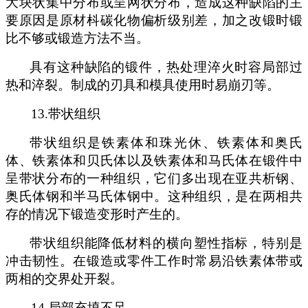
大块状集中分布或呈网状分布
，
造成这种缺陷的
主
要原因是原材枓碳化物偏析级别差，加之改锻时锻
比不够或锻造方法不当
。
具
有这种缺陷的锻件，热处理淬火时容
局
部过
热和淬裂。制成的刃具和
模具
使用时易崩刃等
。
13.
带状组织
带状组织是铁素体和珠光休、铁素体和奥氏
体、铁素体和
贝
氏体以及铁素体和马氏体在锻件中
呈带状分布的一种组织，它们多出现在亚共析钢、
奥氏体钢和半
马
氏体钢中。这种组织，是在两相共
存的情况下锻造变形时产生的。
带状组织能降低材料的横向塑性指标，特别是
冲击韧性。在锻造或零件工作时常易沿铁素体带或
两相的交界处开裂
。
14.
局部充填不足