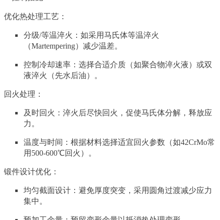
优化热处理工艺：
分级/等温淬火：如采用马氏体等温淬火
（Martempering）减少温差。
控制冷却速率：选择合适介质（如聚合物淬火液）或双
液淬火（先水后油）。
回火处理：
及时回火：淬火后尽快回火，促使马氏体分解，释放应
力。
温度与时间：根据材料选择适宜回火参数（如42CrMo常
用500-600℃回火）。
锻件设计优化：
均匀截面设计：避免厚度突变，采用圆角过渡减少应力
集中。
预加工余量：预留变形余量以抵消热处理变形。