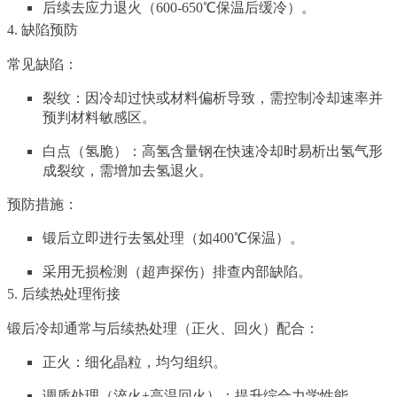
后续去应力退火（600-650℃保温后缓冷）。
4. 缺陷预防
常见缺陷：
裂纹：因冷却过快或材料偏析导致，需控制冷却速率并
预判材料敏感区。
白点（氢脆）：高氢含量钢在快速冷却时易析出氢气形
成裂纹，需增加去氢退火。
预防措施：
锻后立即进行去氢处理（如400℃保温）。
采用无损检测（超声探伤）排查内部缺陷。
5. 后续热处理衔接
锻后冷却通常与后续热处理（正火、回火）配合：
正火：细化晶粒，均匀组织。
调质处理（淬火+高温回火）：提升综合力学性能。