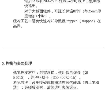
锻后立即在200-250℃保温24小时以上，使氢缓
慢逸出。
对于大截面锻件，可延长保温时间（每
25mm厚
度增加1小时）。
缓冷工艺：避免快速冷却导致氢 trapped（ trapped）在
晶界
。
5. 焊接与表面处理
低氢焊接材料：若需焊接，使用低氢焊条（如
E5015），并严格烘干（350-400℃×1h）。
避免酸洗：改用喷砂或机械清理替代酸洗（防止氢渗
透）；必须酸洗时，后续进行去氢退火。