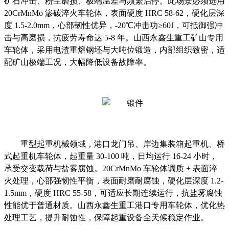
矿石冲击、粉尘磨损、极端温差与频繁启停。此场景必须选用
20CrMnMo 渗碳淬火车轮体，表面硬度 HRC 58-62，硬化层深
度 1.5-2.0mm，心部韧性优异，-20℃冲击功≥60J，可抵御强冲
击与高磨损，抗疲劳寿命达 5-8 年。山西永鑫生重工矿山专用
车轮体，采用电渣重熔钢坯与大吨位锻造，内部组织致密，适
配矿山极端工况，大幅降低设备故障率。
重型起重机械领域，港口龙门吊、岸边集装箱起重机、桥
式起重机车轮体，起重量
30-100 吨，日均运行 16-24 小时，
承受交变载荷与盐雾腐蚀。20CrMnMo 车轮体调质 + 表面淬
火处理，心部强韧性平衡，表面耐磨耐腐蚀，硬化层深度 1.2-
1.5mm，硬度 HRC 55-58，可适应长期连续运行，抗盐雾腐蚀
性能优于普通材质。山西永鑫生重工港口专用车轮体，优化热
处理工艺，提升耐蚀性，保障起重设备全天候稳定作业。