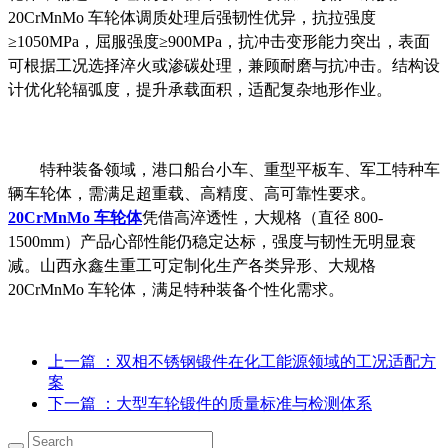
20CrMnMo 车轮体调质处理后强韧性优异，抗拉强度
≥1050MPa，屈服强度≥900MPa，抗冲击变形能力突出，表面
可根据工况选择淬火或渗碳处理，兼顾耐磨与抗冲击。结构设
计优化轮辐弧度，提升承载面积，适配复杂地形作业。
特种装备领域，港口船台小车、重型平板车、军工特种车
辆车轮体，需满足超重载、高精度、高可靠性要求。
20CrMnMo 车轮体
凭借高淬透性，大规格（直径 800-
1500mm）产品心部性能仍稳定达标，强度与韧性无明显衰
减。山西永鑫生重工可定制化生产各类异形、大规格
20CrMnMo 车轮体，满足特种装备个性化需求。
上一篇
：双相不锈钢锻件在化工能源领域的工况适配方
案
下一篇
：大型车轮锻件的质量标准与检测体系