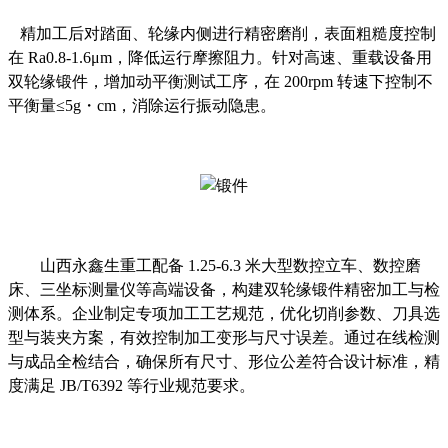
精加工后对
踏面、轮缘内侧
进行精密磨削，表面粗糙度控制
在
Ra0.8-1.6μm，降低运行摩擦阻力。针对高速、重载设备用
双轮缘锻件，增加动平衡测试工序，在 200rpm 转速下控制不
平衡量≤5g・cm，消除运行振动隐患。
山西永鑫生重工配备
1.25-6.3 米大型数控立车、数控磨
床、三坐标测量仪等高端设备，构建双轮缘锻件精密加工与检
测体系。企业制定专项加工工艺规范，优化切削参数、刀具选
型与装夹方案，有效控制加工变形与尺寸误差。通过在线检测
与成品全检结合，确保所有尺寸、形位公差符合设计标准，精
度满足 JB/T6392 等行业规范要求。