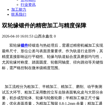
行业资讯
加工能力
联系我们
双轮缘锻件的精密加工与精度保障
2026-04-10 16:01:53
山西永鑫生
0
双轮缘
锻件
经锻造与热处理后，需通过
精密机械加工
实现
最终尺寸、形位公差与表面质量要求。作为轨道行走部件，其
精度直接影响运行平稳性、轮缘与轨道贴合度及磨损均匀性，
尤其
轮缘对称度、踏面圆度、轮毂同轴度、径向跳动
等关键指
标，需严格控制在微米级精度范围。
加
工流程分为
粗加工、半精加工、精加工、磨削、动平衡测
试
五大环节。粗加工采用数控立车去除表面氧化皮与大部分余
量，初步成型轮体、轮缘与轮毂轮廓；半精加工修正尺寸偏
差，优化表面质量，为精加工预留
0.8-1.2mm 余量；精加工通