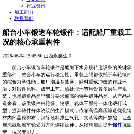
行业资讯
加工能力
联系我们
船台小车锻造车轮锻件：适配船厂重载工
况的核心承重构件
2026-06-04 15:45:50
山西永鑫生
0
船台小车锻造车轮锻件是船舶下水分段转运设备的关键承
重部件，整套小车的运行稳定性、承载上限都依托于车轮锻件
的综合力学性能，船厂潮湿多盐雾、瞬时重载冲击的作业环
境，对锻件原料、成型工艺、热处理环节均设置多层生产规
范，也是锻造品类里细分要求偏高的特种锻件品类。从产品构
造来看，该类锻件由轮缘、轮毂、轮体三部分一体化锻打成
型，摒弃铸件分体浇筑的生产模式，依靠高温高压锻造优化钢
材内部晶粒排布，消除坯料原生气孔、夹渣等内部缺陷，让金
属流线顺着车轮受力方向连续延伸，从结构层面提升
锻件
抗疲
劳、抗形变能力。