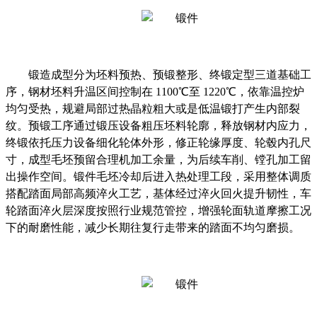
锻造成型分为坯料预热、预锻整形、终锻定型三道基础工
序，钢材坯料升温区间控制在
1100℃至 1220℃，依靠温控炉
均匀受热，规避局部过热晶粒粗大或是低温锻打产生内部裂
纹。预锻工序通过锻压设备粗压坯料轮廓，释放钢材内应力，
终锻依托压力设备细化轮体外形，修正轮缘厚度、轮毂内孔尺
寸，成型毛坯预留合理机加工余量，为后续车削、镗孔加工留
出操作空间。锻件毛坯冷却后进入热处理工段，采用整体调质
搭配踏面局部高频淬火工艺，基体经过淬火回火提升韧性，车
轮踏面淬火层深度按照行业规范管控，增强轮面轨道摩擦工况
下的耐磨性能，减少长期往复行走带来的踏面不均匀磨损。