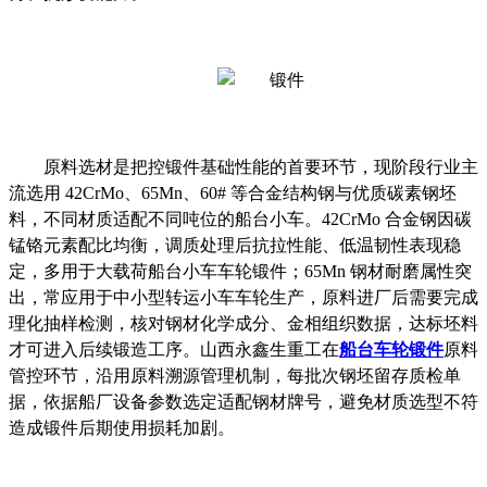
原料选材是把控锻件基础性能的首要环节，现阶段行业主
流选用
42CrMo、65Mn、60# 等合金结构钢与优质碳素钢坯
料，不同材质适配不同吨位的船台小车。42CrMo 合金钢因碳
锰铬元素配比均衡，调质处理后抗拉性能、低温韧性表现稳
定，多用于大载荷船台小车车轮锻件；65Mn 钢材耐磨属性突
出，常应用于中小型转运小车车轮生产，原料进厂后需要完成
理化抽样检测，核对钢材化学成分、金相组织数据，达标坯料
才可进入后续锻造工序。山西永鑫生重工在
船台车轮锻件
原料
管控环节，沿用原料溯源管理机制，每批次钢坯留存质检单
据，依据船厂设备参数选定适配钢材牌号，避免材质选型不符
造成锻件后期使用损耗加剧。