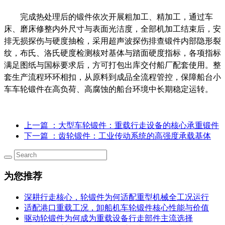
完成热处理后的锻件依次开展粗加工、精加工，通过车
床、磨床修整内外尺寸与表面光洁度，全部机加工结束后，安
排无损探伤与硬度抽检，采用超声波探伤排查锻件内部隐形裂
纹，布氏、洛氏硬度检测核对基体与踏面硬度指标，各项指标
满足图纸与国标要求后，方可打包出库交付船厂配套使用。整
套生产流程环环相扣，从原料到成品全流程管控，保障船台小
车车轮锻件在高负荷、高腐蚀的船台环境中长期稳定运转。
上一篇
：大型车轮锻件：重载行走设备的核心承重锻件
下一篇
：齿轮锻件：工业传动系统的高强度承载基体
为您推荐
深耕行走核心，轮锻件为何适配重型机械全工况运行
适配港口重载工况，卸船机车轮锻件核心性能与价值
驱动轮锻件为何成为重载设备行走部件主流选择